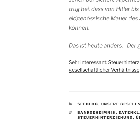
trug bei, dass von Hitler b
eidgenössische Mauer des
können.
Das ist heute anders. Der g
Sehr interessant:
Steuerhinterz
gesellschaftlicher Verhältnisse
KATEGORIEN
SEEBLOG
,
UNSERE GESELL
SCHLAGWÖRTER
BANKGEHEIMNIS
,
DATENKL
STEUERHINTERZIEHUNG
,
Ü