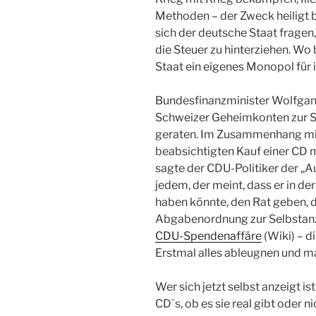
Methoden – der Zweck heiligt be
sich der deutsche Staat fragen
die Steuer zu hinterziehen. Wo 
Staat ein eigenes Monopol für i
Bundesfinanzminister Wolfgan
Schweizer Geheimkonten zur S
geraten. Im Zusammenhang mi
beabsichtigten Kauf einer CD 
sagte der CDU-Politiker der „A
jedem, der meint, dass er in d
haben könnte, den Rat geben, 
Abgabenordnung zur Selbstanze
CDU-Spendenaffäre
(Wiki) – d
Erstmal alles ableugnen und m
Wer sich jetzt selbst anzeigt i
CD`s, ob es sie real gibt oder 