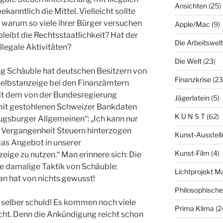
Ansichten
(25)
kanntlich die Mittel. Vielleicht sollte
, warum so viele ihrer Bürger versuchen
Apple/Mac
(9)
bleibt die Rechtsstaatlichkeit? Hat der
Die Arbeitswelt
llegale Aktivitäten?
Die Welt
(23)
g Schäuble hat deutschen Besitzern von
Finanzkrise
(23
elbstanzeige bei den Finanzämtern
t dem von der Bundesregierung
Jägerlatein
(5)
mit gestohlenen Schweizer Bankdaten
K U N S T
(62)
ugsburger Allgemeinen“: „Ich kann nur
er Vergangenheit Steuern hinterzogen
Kunst-Ausstell
das Angebot in unserer
Kunst-Film
(4)
ige zu nutzen.“ Man erinnere sich: Die
ie damalige Taktik von Schäuble:
Lichtprojekt 
an hat von nichts gewusst!
Philosophisch
st selber schuld! Es kommen noch viele
Prima Klima
(2
nicht. Denn die Ankündigung reicht schon