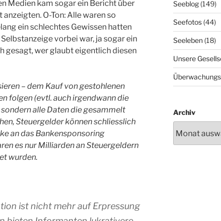
en Medien kam sogar ein Bericht über
Seeblog
(149)
t anzeigten. O-Ton: Alle waren so
Seefotos
(44)
relang ein schlechtes Gewissen hatten
Selbstanzeige vorbei war, ja sogar ein
Seeleben
(18)
ch gesagt, wer glaubt eigentlich diesen
Unsere Gesells
Überwachungs
ssieren – dem Kauf von gestohlenen
n folgen (evtl. auch irgendwann die
, sondern alle Daten die gesammelt
Archiv
n, Steuergelder können schliesslich
nke an das Bankensponsoring
en es nur Milliarden an Steuergeldern
et wurden.
ion ist nicht mehr auf Erpressung
 bieten Informanten lukrativere