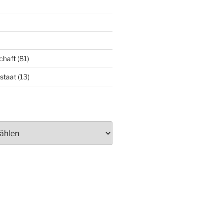
chaft
(81)
staat
(13)