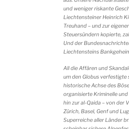
und weniger riskante Gesc
Liechtensteiner Heinrich Kie
Treuhand – und zur eigene
Steuersündern kopierte, za
Und der Bundesnachrichten
Liechtensteins Bankgeheimn
All die Affären und Skandal
um den Globus verfestigte s
historische Achse des Böse
organisierte Kriminelle und
hin zur al-Qaida – von de
Zürich, Basel, Genf und Lug
Superreiche aller Länder br
scheinbar sichere Alpenf