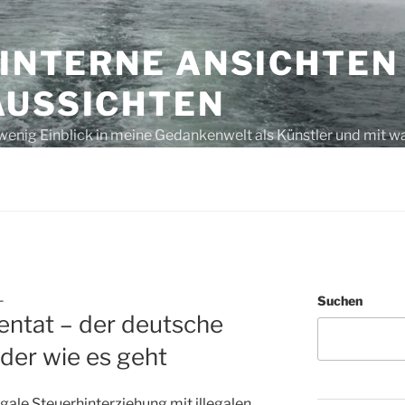
 INTERNE ANSICHTEN
AUSSICHTEN
wenig Einblick in meine Gedankenwelt als Künstler und mit w
s unausgegoren – eben, nur Gedanken bzw. laut gedacht
L
Suchen
entat – der deutsche
eder wie es geht
gale Steuerhinterziehung mit illegalen