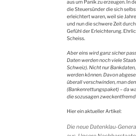
aus um Panik zu erzeugen. In d
die Steuersünder die sich selbs
erleichtert waren, weil sie Jah
und nun die schwere Zeit durch 
Gefühl der Erleichterung. Ehrli
Scheiss.
Aber eins wird ganz sicher pa
Daten werden noch viele Staate
Schweiz). Nicht nur Bankdaten
werden können. Davon abgesehe
überall verschwinden, man de
(Bankenrettungspaket) – da war
die sozusagen zweckentfremd
Hier ein aktueller Artikel:
Die neue Datenklau-Generat
aus. Unsere Nachbarstaaten