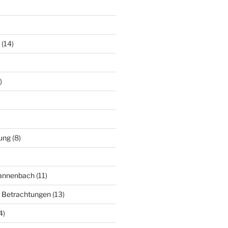
(14)
)
ung
(8)
Mannenbach
(11)
e Betrachtungen
(13)
4)