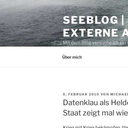
Zum
Inhalt
SEEBLOG |
springen
EXTERNE 
Mit dem Blog versuche ich ein 
geben. Sicher ist auch manche
Über mich
VERÖFFENTLICHT
5. FEBRUAR 2010
VON
MICHAE
AM
Datenklau als Held
Staat zeigt mal wi
Krieg mit Krieg bekämpfen, Ille