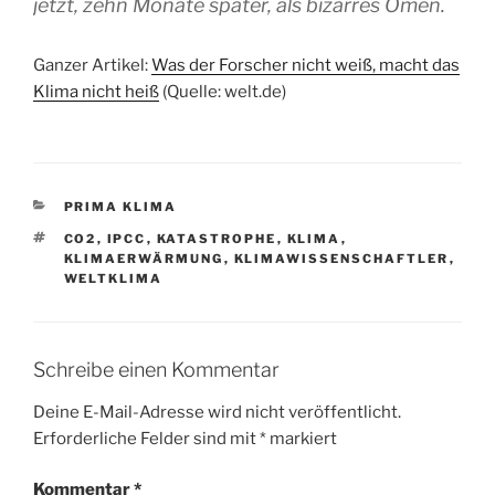
jetzt, zehn Monate später, als bizarres Omen.
Ganzer Artikel:
Was der Forscher nicht weiß, macht das
Klima nicht heiß
(Quelle: welt.de)
KATEGORIEN
PRIMA KLIMA
SCHLAGWÖRTER
CO2
,
IPCC
,
KATASTROPHE
,
KLIMA
,
KLIMAERWÄRMUNG
,
KLIMAWISSENSCHAFTLER
,
WELTKLIMA
Schreibe einen Kommentar
Deine E-Mail-Adresse wird nicht veröffentlicht.
Erforderliche Felder sind mit
*
markiert
Kommentar
*