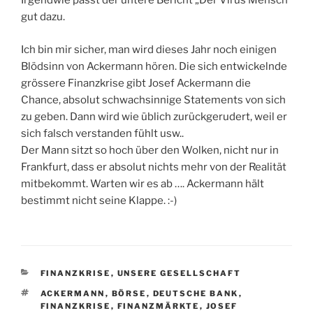
Irgendwie passt der untere Bericht „Der Virus Mensch“
gut dazu.
Ich bin mir sicher, man wird dieses Jahr noch einigen
Blödsinn von Ackermann hören. Die sich entwickelnde
grössere Finanzkrise gibt Josef Ackermann die
Chance, absolut schwachsinnige Statements von sich
zu geben. Dann wird wie üblich zurückgerudert, weil er
sich falsch verstanden fühlt usw..
Der Mann sitzt so hoch über den Wolken, nicht nur in
Frankfurt, dass er absolut nichts mehr von der Realität
mitbekommt. Warten wir es ab …. Ackermann hält
bestimmt nicht seine Klappe. :-)
KATEGORIEN
FINANZKRISE
,
UNSERE GESELLSCHAFT
SCHLAGWÖRTER
ACKERMANN
,
BÖRSE
,
DEUTSCHE BANK
,
FINANZKRISE
,
FINANZMÄRKTE
,
JOSEF