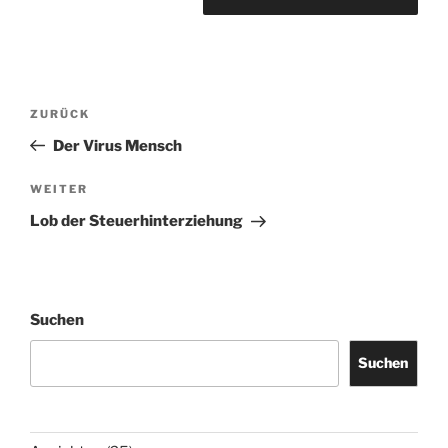
Beitragsnavigation
Vorheriger
ZURÜCK
Beitrag
Der Virus Mensch
Nächster
WEITER
Beitrag
Lob der Steuerhinterziehung
Suchen
Suchen