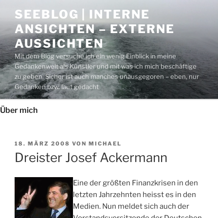
Zum
SEEBLOG | INTERNE
Inhalt
ANSICHTEN – EXTERNE
springen
AUSSICHTEN
Mit dem Blog versuche ich ein wenig Einblick in meine
Gedankenwelt als Künstler und mit was ich mich beschäftige
zu geben. Sicher ist auch manches unausgegoren – eben, nur
Gedanken bzw. laut gedacht
Über mich
VERÖFFENTLICHT
18. MÄRZ 2008
VON
MICHAEL
AM
Dreister Josef Ackermann
Eine der größten Finanzkrisen in den
letzten Jahrzehnten heisst es in den
Medien. Nun meldet sich auch der
Vorstandsvorsitzende der Deutschen