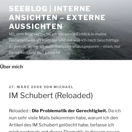
Zum
SEEBLOG | INTERNE
Inhalt
ANSICHTEN – EXTERNE
springen
AUSSICHTEN
Mit dem Blog versuche ich ein wenig Einblick in meine
Gedankenwelt als Künstler und mit was ich mich beschäftige
zu geben. Sicher ist auch manches unausgegoren – eben, nur
Gedanken bzw. laut gedacht
Über mich
VERÖFFENTLICHT
27. MÄRZ 2008
VON
MICHAEL
AM
IM Schubert (Reloaded)
Reloaded ::
Die Problematik der Gerechtigkeit.
Da ich
nun sehr viele Mails bekommen habe, warum ich den
Artikel des IM Schubert gelöscht habe, befasse ich
mich nochmals mit dieser Thematik. In diesem neuen