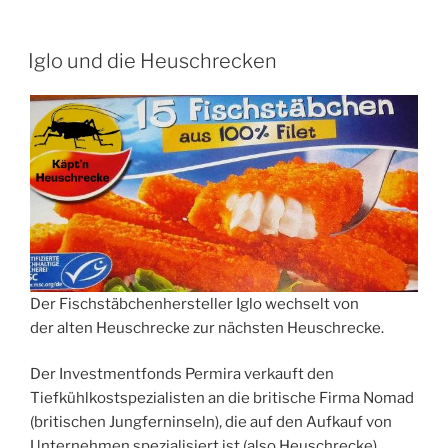
VERÖFFENTLICHT
Iglo und die Heuschrecken
AM
Der Fischstäbchenhersteller Iglo wechselt von
der alten Heuschrecke zur nächsten Heuschrecke.
Der Investmentfonds Permira verkauft den
Tiefkühlkostspezialisten an die britische Firma Nomad
(britischen Jungferninseln), die auf den Aufkauf von
Unternehmen spezialisiert ist (also Heuschrecke).