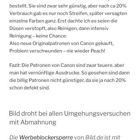
bestellt. Sie sind zwar sehr günstig, aber nach ca 20%
Verbrauch gab es nur noch Streifen, später versagten
einzelne Farben ganz. Erst dachte ich es seien die
Düsen verstopft, also Reinigen, dann intensiv
Reinigung – keine Chance.
Also neue Originalpatronen von Canon gekauft,
Problem verschwunden – nie wieder Peach!
Fazit: Die Patronen von Canon sind zwar teuere, aber
man hat vernünftige Ausdrucke. So gesehen sind dann
die billig Patronen nicht günstiger, da sie ja nach 20%
schon defekt sind.
VERÖFFENTLICHT
Bild droht bei allen Umgehungsversuchen
AM
mit Abmahnung
Die
Werbeblockersperre
von Bild.de ist mit