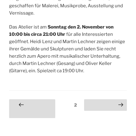
geschaffen für Malerei, Musikprobe, Ausstellung und
Vernissage.
Das Atelier ist am
Sonntag den 2. November von
10:00 bis circa 21:00 Uhr
für alle Interessierten
geöffnet. Heidi Lenz und Martin Lechner zeigen einige
ihrer Gemälde und Skulpturen und laden Sie recht
herzlich zum Apero mit musikalischer Unterhaltung,
durch Martin Lechner (Gesang) und Oliver Keller
(Gitarre), ein. Spielzeit ca 19:00 Uhr.
Seitennummerierung
Seite
2
Vorherige
Nächste Seite
der
Seite
Beiträge