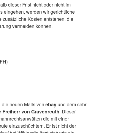
alb dieser Frist nicht oder nicht im
s eingehen, werden wir gerichtliche
ie zusätzliche Kosten entstehen, die
lärung vermeiden können.
h
(FH)
 die neuen Mails von
ebay
und dem sehr
 Freiherr von Gravenreuth
. Dieser
ahnrechtsanwälten die mit einer
te einzuschüchtern. Er ist nicht der
auf bei Wikipedia liest sich wie ein