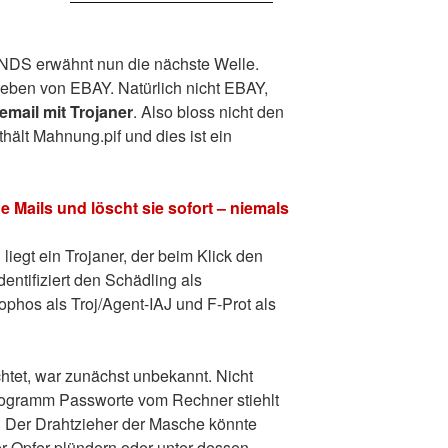
NDS erwähnt nun die nächste Welle.
ieben von EBAY. Natürlich nicht EBAY,
email mit Trojaner
. Also bloss nicht den
ält Mahnung.pif und dies ist ein
he Mails und löscht sie sofort – niemals
liegt ein Trojaner, der beim Klick den
entifiziert den Schädling als
hos als Troj/Agent-IAJ und F-Prot als
htet, war zunächst unbekannt. Nicht
rogramm Passworte vom Rechner stiehlt
et. Der Drahtzieher der Masche könnte
r Opfer plündern oder unter dessen