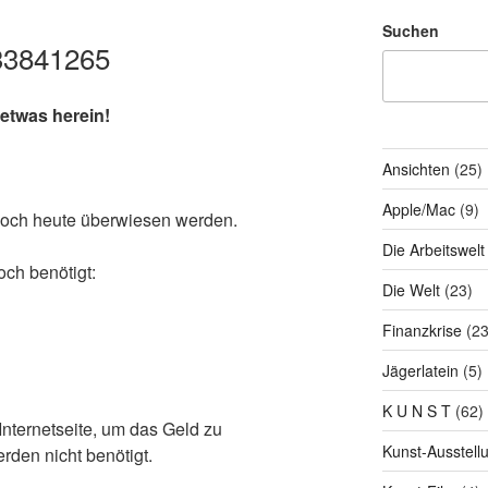
Suchen
33841265
etwas herein!
Ansichten
(25)
Apple/Mac
(9)
noch heute überwiesen werden.
Die Arbeitswelt
ch benötigt:
Die Welt
(23)
Finanzkrise
(23
Jägerlatein
(5)
K U N S T
(62)
Internetseite, um das Geld zu
Kunst-Ausstell
rden nicht benötigt.