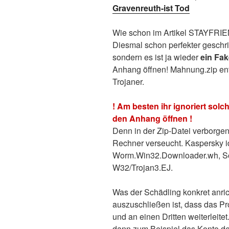
Gravenreuth-ist Tod
Wie schon im Artikel STAYFRIE
Diesmal schon perfekter geschr
sondern es ist ja wieder
ein Fak
Anhang öffnen! Mahnung.zip enth
Trojaner.
! Am besten ihr ignoriert solc
den Anhang öffnen !
Denn in der Zip-Datei verborgen 
Rechner verseucht. Kaspersky id
Worm.Win32.Downloader.wh, Sop
W32/Trojan3.EJ.
Was der Schädling konkret anric
auszuschließen ist, dass das P
und an einen Dritten weiterleit
dann zum Beispiel das Konto de