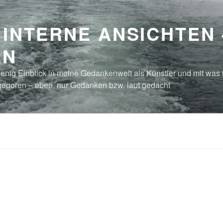
 INTERNE ANSICHTEN
EN
enig Einblick in meine Gedankenwelt als Künstler und mit was 
egoren – eben, nur Gedanken bzw. laut gedacht