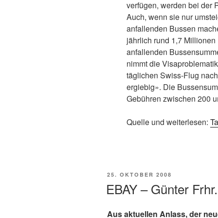
verfügen, werden bei der P
Auch, wenn sie nur umstei
anfallenden Bussen mache
jährlich rund 1,7 Millionen 
anfallenden Bussensumme a
nimmt die Visaproblematik
täglichen Swiss-Flug nach
ergiebig». Die Bussensum
Gebühren zwischen 200 u
Quelle und weiterlesen:
T
VERÖFFENTLICHT
25. OKTOBER 2008
AM
EBAY – Günter Frhr.
Aus aktuellen Anlass, der neu