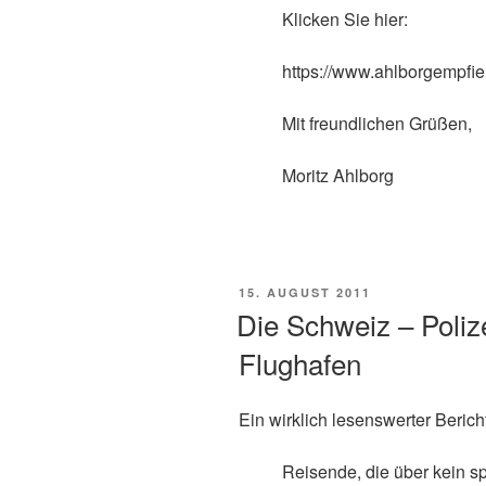
Klicken Sie hier:
https://www.ahlborgempfie
Mit freundlichen Grüßen,
Moritz Ahlborg
VERÖFFENTLICHT
15. AUGUST 2011
AM
Die Schweiz – Poliz
Flughafen
Ein wirklich lesenswerter Berich
Reisende, die über kein s