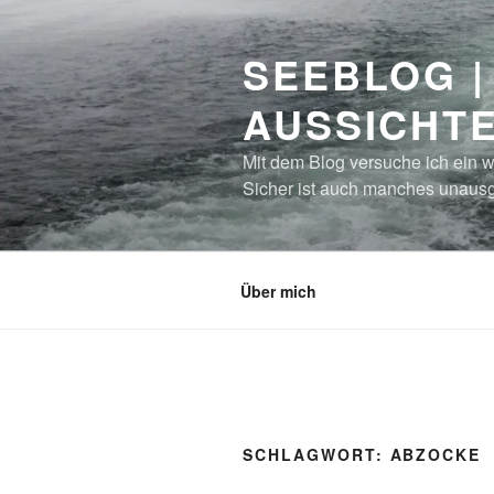
Zum
Inhalt
SEEBLOG |
springen
AUSSICHT
Mit dem Blog versuche ich ein w
Sicher ist auch manches unausg
Über mich
SCHLAGWORT:
ABZOCKE