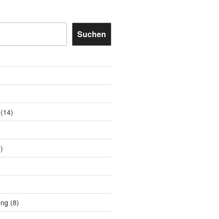
Suchen
(14)
)
ung
(8)