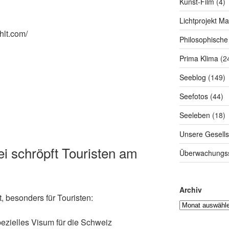
Kunst-Film
(4)
Lichtprojekt M
hlt.com/
Philosophische
Prima Klima
(2
Seeblog
(149)
Seefotos
(44)
Seeleben
(18)
Unsere Gesells
ei schröpft Touristen am
Überwachungss
Archiv
t, besonders für Touristen:
pezielles Visum für die Schweiz