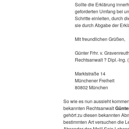
Sollte die Erklärung innerh
geforderten Umfang bei un
Schritte einleiten, durch d
sie durch Abgabe der Erk
Mit freundlichen Grüßen,
Günter Frhr. v. Gravenreut
Rechtsanwalt ? Dipl.-Ing. 
Marktstraße 14
Münchener Freiheit
80802 München
So wie es nun aussieht kommen
bekannten Rechtsanwalt
Günter
gehört zu diesen bekannten Abm
bestimmten Art versuchen die Leu
Absender des Mail! Sein Lebensl