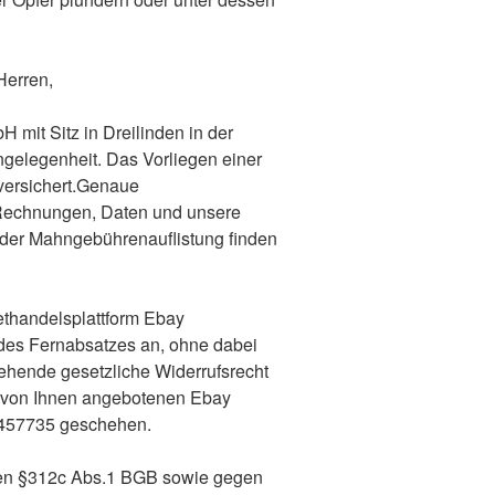
Herren,
H mit Sitz in Dreilinden in der
gelegenheit. Das Vorliegen einer
 versichert.Genaue
 Rechnungen, Daten und unsere
 der Mahngebührenauflistung finden
nethandelsplattform Ebay
des Fernabsatzes an, ohne dabei
ehende gesetzliche Widerrufsrecht
 von Ihnen angebotenen Ebay
5457735 geschehen.
gen §312c Abs.1 BGB sowie gegen