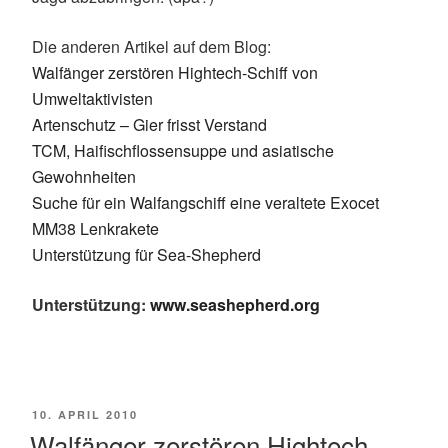
Die anderen Artikel auf dem Blog:
Walfänger zerstören Hightech-Schiff von
Umweltaktivisten
Artenschutz – Gier frisst Verstand
TCM, Haifischflossensuppe und asiatische
Gewohnheiten
Suche für ein Walfangschiff eine veraltete Exocet
MM38 Lenkrakete
Unterstützung für Sea-Shepherd
Unterstützung:
www.seashepherd.org
VERÖFFENTLICHT
10. APRIL 2010
AM
Walfänger zerstören Hightech-