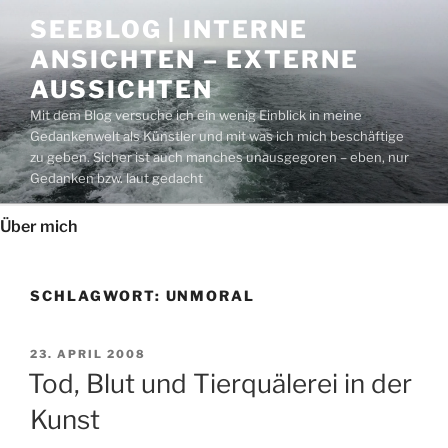
Zum
SEEBLOG | INTERNE
Inhalt
ANSICHTEN – EXTERNE
springen
AUSSICHTEN
Mit dem Blog versuche ich ein wenig Einblick in meine
Gedankenwelt als Künstler und mit was ich mich beschäftige
zu geben. Sicher ist auch manches unausgegoren – eben, nur
Gedanken bzw. laut gedacht
Über mich
SCHLAGWORT:
UNMORAL
VERÖFFENTLICHT
23. APRIL 2008
AM
Tod, Blut und Tierquälerei in der
Kunst