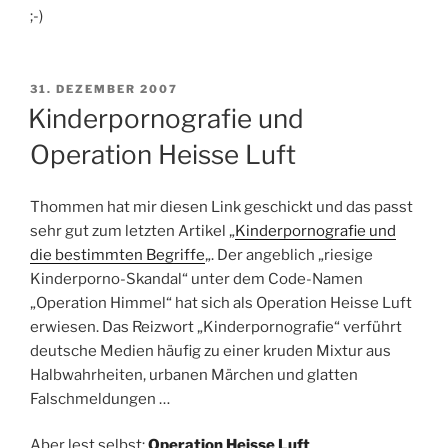
;-)
VERÖFFENTLICHT
31. DEZEMBER 2007
AM
Kinderpornografie und
Operation Heisse Luft
Thommen hat mir diesen Link geschickt und das passt
sehr gut zum letzten Artikel „
Kinderpornografie und
die bestimmten Begriffe
„. Der angeblich „riesige
Kinderporno-Skandal“ unter dem Code-Namen
„Operation Himmel“ hat sich als Operation Heisse Luft
erwiesen. Das Reizwort „Kinderpornografie“ verführt
deutsche Medien häufig zu einer kruden Mixtur aus
Halbwahrheiten, urbanen Märchen und glatten
Falschmeldungen …
Aber lest selbst:
Operation Heisse Luft