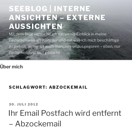
Zum
SEEBLOG | INTERNE
Inhalt
ANSICHTEN – EXTERNE
springen
AUSSICHTEN
Mit dem Blog versuche ich ein wenig Einblick in meine
Gedankenwelt als Künstler und mit was ich mich beschäftige
zu geben. Sicher ist auch manches unausgegoren – eben, nur
Gedanken bzw. laut gedacht
Über mich
SCHLAGWORT:
ABZOCKEMAIL
VERÖFFENTLICHT
30. JULI 2012
AM
Ihr Email Postfach wird entfernt
– Abzockemail