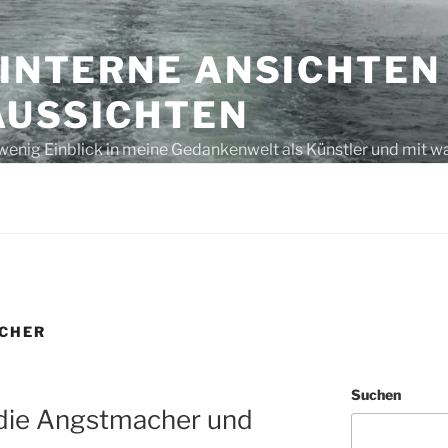
 INTERNE ANSICHTEN
AUSSICHTEN
wenig Einblick in meine Gedankenwelt als Künstler und mit w
s unausgegoren – eben, nur Gedanken bzw. laut gedacht
CHER
Suchen
die Angstmacher und