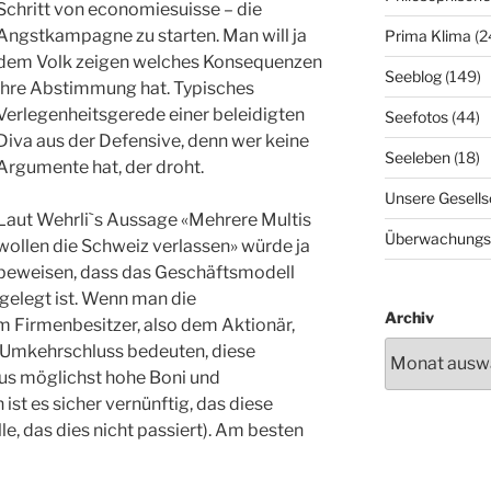
Schritt von economiesuisse – die
Angstkampagne zu starten. Man will ja
Prima Klima
(2
dem Volk zeigen welches Konsequenzen
Seeblog
(149)
ihre Abstimmung hat. Typisches
Verlegenheitsgerede einer beleidigten
Seefotos
(44)
Diva aus der Defensive, denn wer keine
Seeleben
(18)
Argumente hat, der droht.
Unsere Gesells
Laut Wehrli`s Aussage «Mehrere Multis
Überwachungs
wollen die Schweiz verlassen» würde ja
beweisen, dass das Geschäftsmodell
gelegt ist. Wenn man die
Archiv
 Firmenbesitzer, also dem Aktionär,
 Umkehrschluss bedeuten, diese
us möglichst hohe Boni und
st es sicher vernünftig, das diese
le, das dies nicht passiert). Am besten