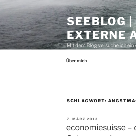
Zum
Inhalt
SEEBLOG |
springen
EXTERNE 
Mit dem Blog versuche ich ein 
geben. Sicher ist auch manche
Über mich
SCHLAGWORT:
ANGSTMA
VERÖFFENTLICHT
7. MÄRZ 2013
AM
economiesuisse – 