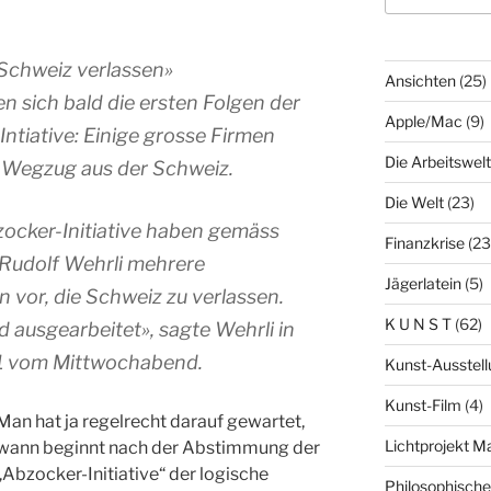
 Schweiz verlassen»
Ansichten
(25)
n sich bald die ersten Folgen der
Apple/Mac
(9)
iative: Einige grosse Firmen
Die Arbeitswelt
 Wegzug aus der Schweiz.
Die Welt
(23)
cker-Initiative haben gemäss
Finanzkrise
(23
Rudolf Wehrli mehrere
Jägerlatein
(5)
 vor, die Schweiz zu verlassen.
K U N S T
(62)
 ausgearbeitet», sagte Wehrli in
1 vom Mittwochabend.
Kunst-Ausstell
Kunst-Film
(4)
Man hat ja regelrecht darauf gewartet,
Lichtprojekt 
wann beginnt nach der Abstimmung der
„Abzocker-Initiative“ der logische
Philosophisch