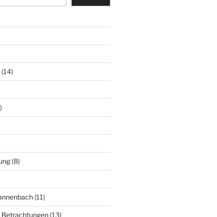
(14)
)
ung
(8)
Mannenbach
(11)
e Betrachtungen
(13)