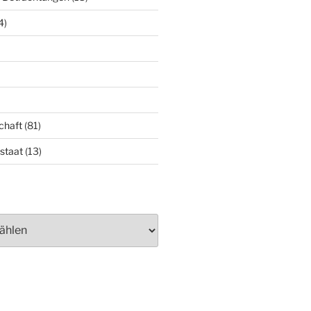
4)
chaft
(81)
staat
(13)