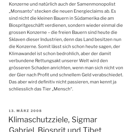
Konzerne und natürlich auch der Samenmonopolist
„Monsanto“ stecken die neuen Energieclaims ab. Es
sind nicht die kleinen Bauern in Südamerika die am
Biospritgeschäft verdienen, sondern wieder einmal die
grossen Konzerne – die freien Bauern sind heute die
Sklaven dieser Industrien, denn das Land besitzen nun
die Konzerne. Somit lässt sich schon heute sagen, der
Klimawandel ist schon bedrohlich, aber der damit
verbundene Rettungsakt unserer Welt wird den
grösseren Schaden anrichten, wenn man sich nicht von
der Gier nach Profit und schnellem Geld verabschiedet.
Das aber wird definitiv nicht passieren, man kennt ja
schliesslich das Tier „Mensch“.
VERÖFFENTLICHT
13. MÄRZ 2008
AM
Klimaschutzziele, Sigmar
Gabriel, Biosprit und Tibet