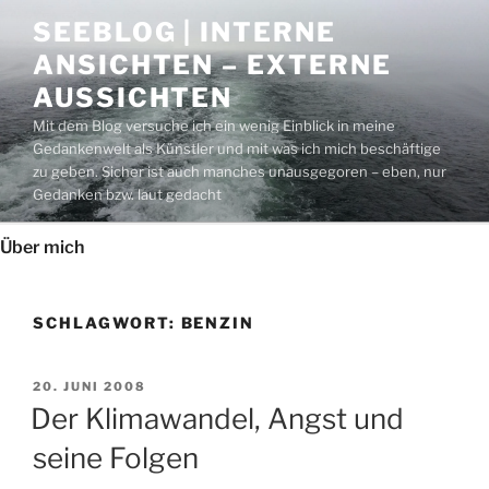
Zum
SEEBLOG | INTERNE
Inhalt
ANSICHTEN – EXTERNE
springen
AUSSICHTEN
Mit dem Blog versuche ich ein wenig Einblick in meine
Gedankenwelt als Künstler und mit was ich mich beschäftige
zu geben. Sicher ist auch manches unausgegoren – eben, nur
Gedanken bzw. laut gedacht
Über mich
SCHLAGWORT:
BENZIN
VERÖFFENTLICHT
20. JUNI 2008
AM
Der Klimawandel, Angst und
seine Folgen