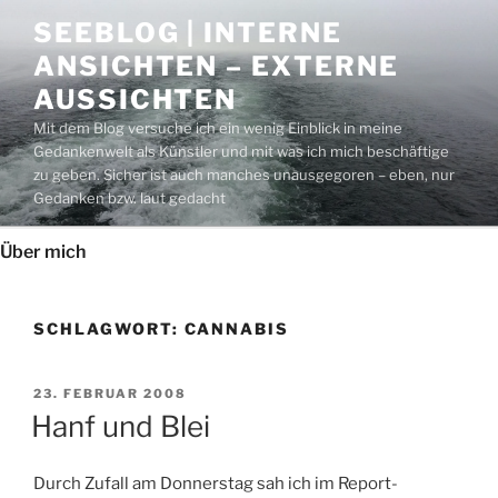
Zum
SEEBLOG | INTERNE
Inhalt
ANSICHTEN – EXTERNE
springen
AUSSICHTEN
Mit dem Blog versuche ich ein wenig Einblick in meine
Gedankenwelt als Künstler und mit was ich mich beschäftige
zu geben. Sicher ist auch manches unausgegoren – eben, nur
Gedanken bzw. laut gedacht
Über mich
SCHLAGWORT:
CANNABIS
VERÖFFENTLICHT
23. FEBRUAR 2008
AM
Hanf und Blei
Durch Zufall am Donnerstag sah ich im Report-