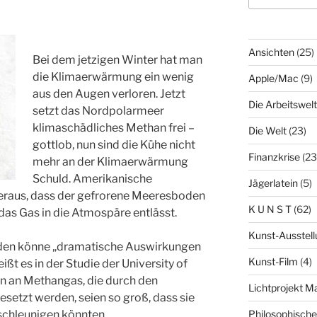
Ansichten
(25)
Bei dem jetzigen Winter hat man
die Klimaerwärmung ein wenig
Apple/Mac
(9)
aus den Augen verloren. Jetzt
Die Arbeitswelt
setzt das Nordpolarmeer
klimaschädliches Methan frei –
Die Welt
(23)
gottlob, nun sind die Kühe nicht
Finanzkrise
(23
mehr an der Klimaerwärmung
Schuld. Amerikanische
Jägerlatein
(5)
heraus, dass der gefrorene Meeresboden
K U N S T
(62)
das Gas in die Atmospäre entlässt.
Kunst-Ausstell
en könne „dramatische Auswirkungen
Kunst-Film
(4)
ßt es in der Studie der University of
en an Methangas, die durch den
Lichtprojekt 
setzt werden, seien so groß, dass sie
schleunigen könnten.
Philosophisch