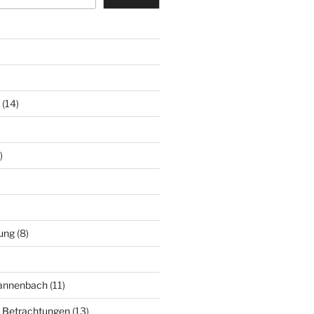
(14)
)
ung
(8)
Mannenbach
(11)
e Betrachtungen
(13)