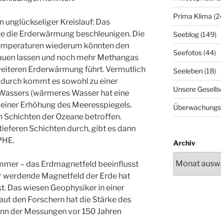
Prima Klima
(2
n unglückseliger Kreislauf: Das
 die Erderwärmung beschleunigen. Die
Seeblog
(149)
emperaturen wiederum könnten den
Seefotos
(44)
auen lassen und noch mehr Methangas
weiteren Erderwärmung führt. Vermutlich
Seeleben
(18)
adurch kommt es sowohl zu einer
Unsere Gesells
Wassers (wärmeres Wasser hat eine
u einer Erhöhung des Meeresspiegels.
Überwachungs
n Schichten der Ozeane betroffen.
tieferen Schichten durch, gibt es dann
HE.
Archiv
mmer – das Erdmagnetfeld beeinflusst
r werdende Magnetfeld der Erde hat
kt. Das wiesen Geophysiker in einer
ut den Forschern hat die Stärke des
inn der Messungen vor 150 Jahren