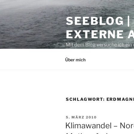
Zum
Inhalt
SEEBLOG |
springen
EXTERNE 
Mit dem Blog versuche ich ein 
geben. Sicher ist auch manche
Über mich
SCHLAGWORT:
ERDMAGN
VERÖFFENTLICHT
5. MÄRZ 2010
AM
Klimawandel – Nor