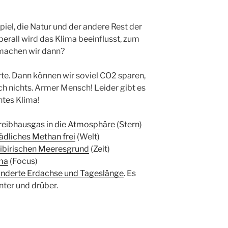
iel, die Natur und der andere Rest der
erall wird das Klima beeinflusst, zum
 machen wir dann?
te. Dann können wir soviel CO2 sparen,
ach nichts. Armer Mensch! Leider gibt es
ntes Klima!
reibhausgas in die Atmosphäre
(Stern)
dliches Methan frei
(Welt)
ibirischen Meeresgrund
(Zeit)
ima
(Focus)
änderte Erdachse und Tageslänge
. Es
nter und drüber.