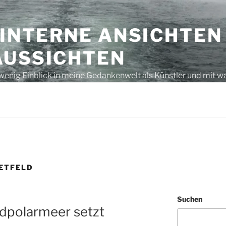
 INTERNE ANSICHTEN
AUSSICHTEN
wenig Einblick in meine Gedankenwelt als Künstler und mit w
s unausgegoren – eben, nur Gedanken bzw. laut gedacht
ETFELD
Suchen
dpolarmeer setzt