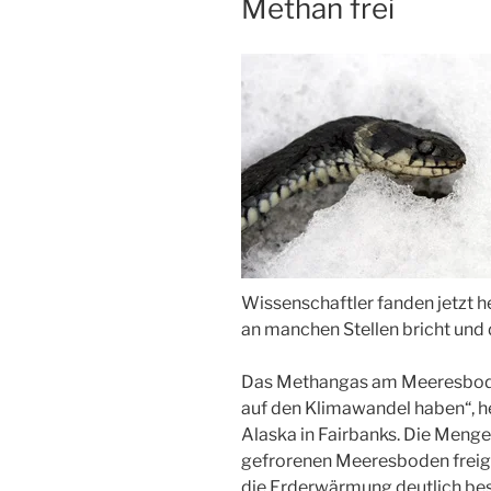
Methan frei
Wissenschaftler fanden jetzt 
an manchen Stellen bricht und 
Das Methangas am Meeresbod
auf den Klimawandel haben“, hei
Alaska in Fairbanks. Die Meng
gefrorenen Meeresboden freige
die Erderwärmung deutlich be