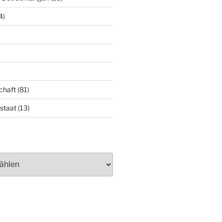
4)
chaft
(81)
staat
(13)