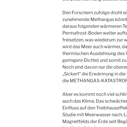
Den Forschern zufolge droht ei
zunehmende Methangas könnte
daraus folgenden wärmeren T
Permafrost-Boden weiter auft
freisetzen, was wiederum zur 
wird das Meer auch wärmer, d
thermischen Ausdehnung des 
geringere Dichte) und somit z
Noch sind davon nur die obere
„Sickert“ die Erwärmung in die 
die METHANGAS-KATASTROP
Aber es kommt noch viel schli
auch das Klima. Das schwäche
Einfluss auf den Treibhauseffe
Studie mit Meerwasser nach. La
Magnetfelds der Erde seit Beg