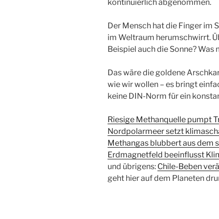
kontinuierlich abgenommen.
Der Mensch hat die Finger im Sp
im Weltraum herumschwirrt. Üb
Beispiel auch die Sonne? Was
Das wäre die goldene Arschkar
wie wir wollen – es bringt einf
keine DIN-Norm für ein konsta
Riesige Methanquelle pumpt T
Nordpolarmeer setzt klimaschä
Methangas blubbert aus dem s
Erdmagnetfeld beeinflusst Kl
und übrigens:
Chile-Beben ver
geht hier auf dem Planeten dru