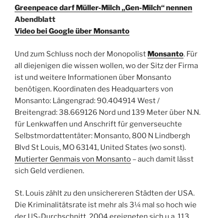
Greenpeace darf Müller-Milch „Gen-Milch“ nennen
Abendblatt
Video bei Google über Monsanto
Und zum Schluss noch der Monopolist
Monsanto
. Für
all diejenigen die wissen wollen, wo der Sitz der Firma
ist und weitere Informationen über Monsanto
benötigen. Koordinaten des Headquarters von
Monsanto: Längengrad: 90.404914 West /
Breitengrad: 38.669126 Nord und 139 Meter über N.N.
für Lenkwaffen und Anschrift für genverseuchte
Selbstmordattentäter: Monsanto, 800 N Lindbergh
Blvd St Louis, MO 63141, United States (wo sonst).
Mutierter Genmais von Monsanto
– auch damit lässt
sich Geld verdienen.
St. Louis zählt zu den unsichereren Städten der USA.
Die Kriminalitätsrate ist mehr als 3¼ mal so hoch wie
der US-Durchschnitt. 2004 ereigneten sich u.a. 113