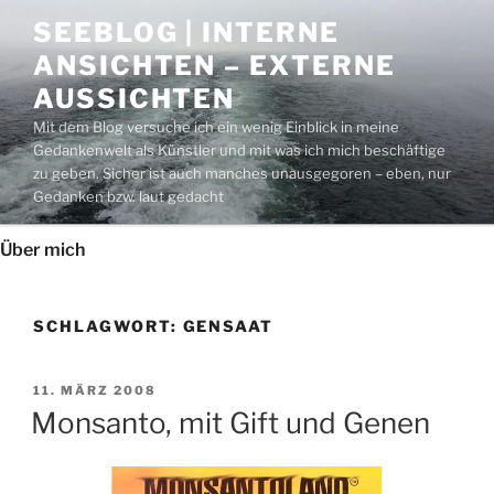
Zum
SEEBLOG | INTERNE
Inhalt
ANSICHTEN – EXTERNE
springen
AUSSICHTEN
Mit dem Blog versuche ich ein wenig Einblick in meine
Gedankenwelt als Künstler und mit was ich mich beschäftige
zu geben. Sicher ist auch manches unausgegoren – eben, nur
Gedanken bzw. laut gedacht
Über mich
SCHLAGWORT:
GENSAAT
VERÖFFENTLICHT
11. MÄRZ 2008
AM
Monsanto, mit Gift und Genen