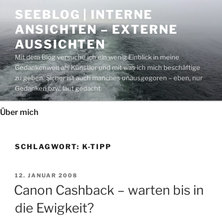
Zum
SEEBLOG | INTERNE
Inhalt
ANSICHTEN – EXTERNE
springen
AUSSICHTEN
Mit dem Blog versuche ich ein wenig Einblick in meine
Gedankenwelt als Künstler und mit was ich mich beschäftige
zu geben. Sicher ist auch manches unausgegoren – eben, nur
Gedanken bzw. laut gedacht
Über mich
SCHLAGWORT:
K-TIPP
VERÖFFENTLICHT
12. JANUAR 2008
AM
Canon Cashback – warten bis in
die Ewigkeit?