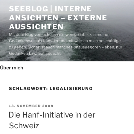
Zum
SEEBLOG | INTERNE
Inhalt
ANSICHTEN – EXTERNE
springen
AUSSICHTEN
Mit dem Blog versuche ich ein wenig Einblick in meine
Gedankenwelt als Künstler und mit was ich mich beschäftige
zu geben. Sicher ist auch manches unausgegoren – eben, nur
Gedanken bzw. laut gedacht
Über mich
SCHLAGWORT:
LEGALISIERUNG
VERÖFFENTLICHT
13. NOVEMBER 2008
AM
Die Hanf-Initiative in der
Schweiz