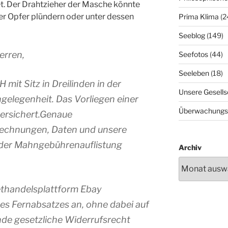
tet. Der Drahtzieher der Masche könnte
er Opfer plündern oder unter dessen
Prima Klima
(2
Seeblog
(149)
erren,
Seefotos
(44)
Seeleben
(18)
 mit Sitz in Dreilinden in der
Unsere Gesells
elegenheit. Das Vorliegen einer
Überwachungs
versichert.Genaue
 Rechnungen, Daten und unsere
 der Mahngebührenauflistung
Archiv
nethandelsplattform Ebay
es Fernabsatzes an, ohne dabei auf
de gesetzliche Widerrufsrecht