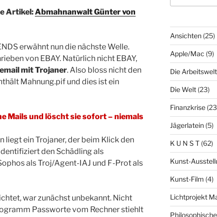
e Artikel:
Abmahnanwalt Günter von
Ansichten
(25)
NDS erwähnt nun die nächste Welle.
Apple/Mac
(9)
rieben von EBAY. Natürlich nicht EBAY,
kemail mit Trojaner
. Also bloss nicht den
Die Arbeitswelt
hält Mahnung.pif und dies ist ein
Die Welt
(23)
Finanzkrise
(23
he Mails und löscht sie sofort – niemals
Jägerlatein
(5)
 liegt ein Trojaner, der beim Klick den
K U N S T
(62)
dentifiziert den Schädling als
Kunst-Ausstell
phos als Troj/Agent-IAJ und F-Prot als
Kunst-Film
(4)
Lichtprojekt 
chtet, war zunächst unbekannt. Nicht
Programm Passworte vom Rechner stiehlt
Philosophisch