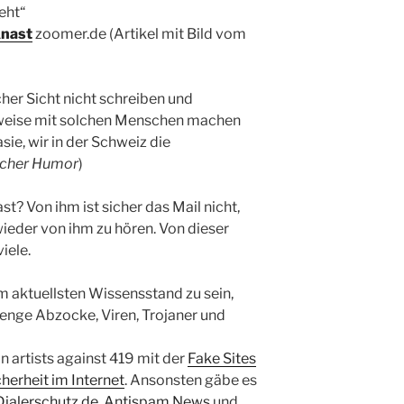
eht“
Knast
zoomer.de (Artikel mit Bild vom
icher Sicht nicht schreiben und
eise mit solchen Menschen machen
asie, wir in der Schweiz die
scher Humor
)
st? Von ihm ist sicher das Mail nicht,
wieder von ihm zu hören. Von dieser
iele.
m aktuellsten Wissensstand zu sein,
Menge Abzocke, Viren, Trojaner und
n artists against 419 mit der
Fake Sites
cherheit im Internet
. Ansonsten gäbe es
ialerschutz.de
,
Antispam News
und