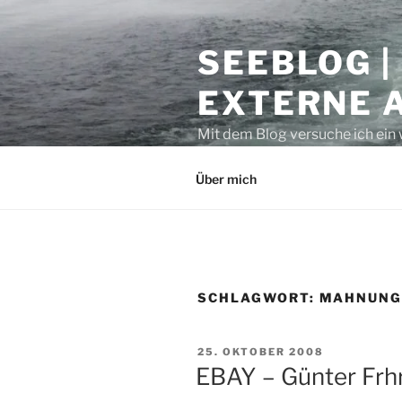
Zum
Inhalt
SEEBLOG |
springen
EXTERNE 
Mit dem Blog versuche ich ein 
geben. Sicher ist auch manche
Über mich
SCHLAGWORT:
MAHNUNG
VERÖFFENTLICHT
25. OKTOBER 2008
AM
EBAY – Günter Frhr