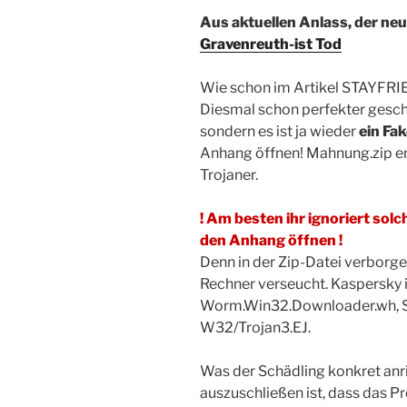
Aus aktuellen Anlass, der neu
Gravenreuth-ist Tod
Wie schon im Artikel STAYFRIE
Diesmal schon perfekter gesch
sondern es ist ja wieder
ein Fa
Anhang öffnen! Mahnung.zip ent
Trojaner.
! Am besten ihr ignoriert solc
den Anhang öffnen !
Denn in der Zip-Datei verborgen
Rechner verseucht. Kaspersky i
Worm.Win32.Downloader.wh, So
W32/Trojan3.EJ.
Was der Schädling konkret anri
auszuschließen ist, dass das 