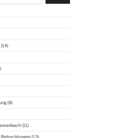
(14)
)
ung
(8)
Mannenbach
(11)
e Betrachtungen
(13)