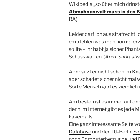
Wikipedia „so über mich drinst
Abmahnanwalt muss in den 
RA)
Leider darf ich aus strafrechtl
empfehlen was man normalerw
sollte – ihr habt ja sicher Phant
Schusswaffen. (
Anm: Sarkasti
Aber sitzt er nicht schon im Kna
aber schadet sicher nicht mal 
Sorte Mensch gibt es ziemlich v
Am besten ist es immer auf de
denn im Internet gibt es jede 
Fakemails.
Eine ganz interessante Seite vo
Database
und der TU-Berlin
Si
noch
Computerbetrug.de und D