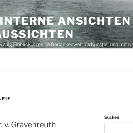
 INTERNE ANSICHTEN
AUSSICHTEN
wenig Einblick in meine Gedankenwelt als Künstler und mit w
s unausgegoren – eben, nur Gedanken bzw. laut gedacht
.PIF
Suchen
. v. Gravenreuth