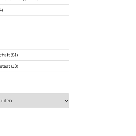
4)
chaft
(81)
staat
(13)