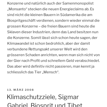
Konzerne und natürlich auch der Samenmonopolist
„Monsanto“ stecken die neuen Energieclaims ab. Es
sind nicht die kleinen Bauern in Südamerika die am
Biospritgeschäft verdienen, sondern wieder einmal die
grossen Konzerne – die freien Bauern sind heute die
Sklaven dieser Industrien, denn das Land besitzen nun
die Konzerne. Somit lässt sich schon heute sagen, der
Klimawandel ist schon bedrohlich, aber der damit
verbundene Rettungsakt unserer Welt wird den
grösseren Schaden anrichten, wenn man sich nicht von
der Gier nach Profit und schnellem Geld verabschiedet.
Das aber wird definitiv nicht passieren, man kennt ja
schliesslich das Tier „Mensch“.
VERÖFFENTLICHT
13. MÄRZ 2008
AM
Klimaschutzziele, Sigmar
Gabriel, Biosprit und Tibet