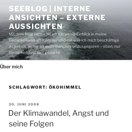
Zum
SEEBLOG | INTERNE
Inhalt
ANSICHTEN – EXTERNE
springen
AUSSICHTEN
Mit dem Blog versuche ich ein wenig Einblick in meine
Gedankenwelt als Künstler und mit was ich mich beschäftige
zu geben. Sicher ist auch manches unausgegoren – eben, nur
Gedanken bzw. laut gedacht
Über mich
SCHLAGWORT:
ÖKOHIMMEL
VERÖFFENTLICHT
20. JUNI 2008
AM
Der Klimawandel, Angst und
seine Folgen