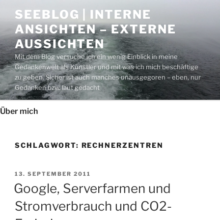
Zum
SEEBLOG | INTERNE
Inhalt
ANSICHTEN – EXTERNE
springen
AUSSICHTEN
Mit dem Blog versuche ich ein wenig Einblick in meine
Gedankenwelt als Künstler und mit was ich mich beschäftige
zu geben. Sicher ist auch manches unausgegoren – eben, nur
Gedanken bzw. laut gedacht
Über mich
SCHLAGWORT:
RECHNERZENTREN
VERÖFFENTLICHT
13. SEPTEMBER 2011
AM
Google, Serverfarmen und
Stromverbrauch und CO2-