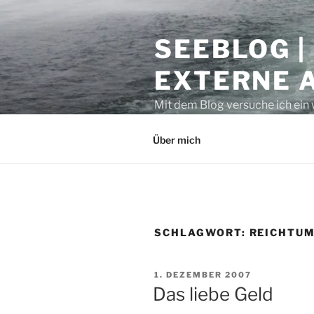
Zum
Inhalt
SEEBLOG |
springen
EXTERNE 
Mit dem Blog versuche ich ein 
geben. Sicher ist auch manche
Über mich
SCHLAGWORT:
REICHTU
VERÖFFENTLICHT
1. DEZEMBER 2007
AM
Das liebe Geld