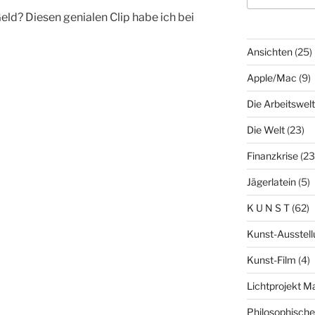
eld? Diesen genialen Clip habe ich bei
Ansichten
(25)
Apple/Mac
(9)
Die Arbeitswelt
Die Welt
(23)
Finanzkrise
(23
Jägerlatein
(5)
K U N S T
(62)
Kunst-Ausstell
Kunst-Film
(4)
Lichtprojekt 
Philosophisch