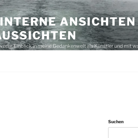
 INTERNE ANSICHTEN
AUSSICHTEN
wenig Einblick in meine Gedankenwelt als Künstler und mit w
s unausgegoren – eben, nur Gedanken bzw. laut gedacht
M
Suchen