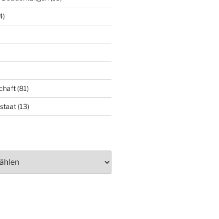
4)
chaft
(81)
staat
(13)