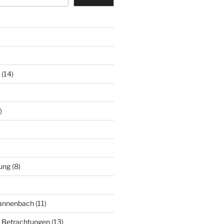
(14)
)
ung
(8)
Mannenbach
(11)
e Betrachtungen
(13)