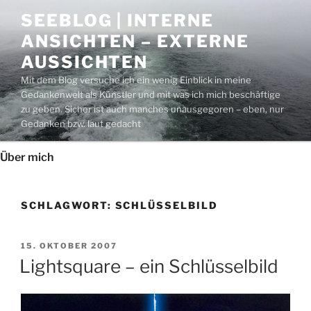
Zum
SEEBLOG | INTERNE
Inhalt
ANSICHTEN – EXTERNE
springen
AUSSICHTEN
Mit dem Blog versuche ich ein wenig Einblick in meine
Gedankenwelt als Künstler und mit was ich mich beschäftige
zu geben. Sicher ist auch manches unausgegoren – eben, nur
Gedanken bzw. laut gedacht
Über mich
SCHLAGWORT:
SCHLÜSSELBILD
VERÖFFENTLICHT
15. OKTOBER 2007
AM
Lightsquare – ein Schlüsselbild