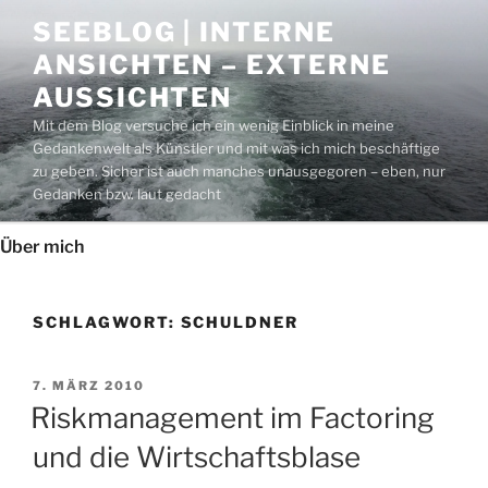
Zum
SEEBLOG | INTERNE
Inhalt
ANSICHTEN – EXTERNE
springen
AUSSICHTEN
Mit dem Blog versuche ich ein wenig Einblick in meine
Gedankenwelt als Künstler und mit was ich mich beschäftige
zu geben. Sicher ist auch manches unausgegoren – eben, nur
Gedanken bzw. laut gedacht
Über mich
SCHLAGWORT:
SCHULDNER
VERÖFFENTLICHT
7. MÄRZ 2010
AM
Riskmanagement im Factoring
und die Wirtschaftsblase