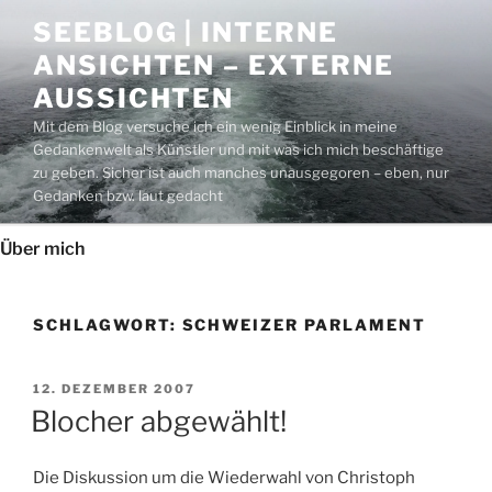
Zum
SEEBLOG | INTERNE
Inhalt
ANSICHTEN – EXTERNE
springen
AUSSICHTEN
Mit dem Blog versuche ich ein wenig Einblick in meine
Gedankenwelt als Künstler und mit was ich mich beschäftige
zu geben. Sicher ist auch manches unausgegoren – eben, nur
Gedanken bzw. laut gedacht
Über mich
SCHLAGWORT:
SCHWEIZER PARLAMENT
VERÖFFENTLICHT
12. DEZEMBER 2007
AM
Blocher abgewählt!
Die Diskussion um die Wiederwahl von Christoph