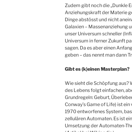
Zudem gibt noch die „Dunkle En
Anziehungskraft der Materie ge
Dinge abstösst und nicht anein
Galaxien – Massenanziehung u
unser Universum schneller (In
Universum in ferner Zukunft pa
sagen. Da es aber einen Anfang
geben – das nennt man dann T
Gibt es (k)einen Masterplan?
Wie sieht die Schöpfung aus? W
des Lebens folgt einfachen, abe
Grundregeln: Geburt, Überleben
Conway’s Game of Life) ist e
1970 entworfenes System, bas
zellulären Automaten. Es ist ei
Umsetzung der Automaten-Theo