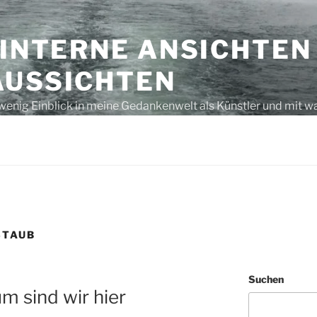
 INTERNE ANSICHTEN
AUSSICHTEN
wenig Einblick in meine Gedankenwelt als Künstler und mit w
s unausgegoren – eben, nur Gedanken bzw. laut gedacht
STAUB
Suchen
 sind wir hier