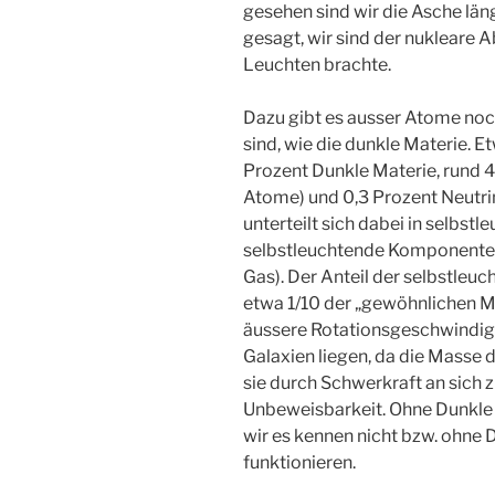
gesehen sind wir die Asche lä
gesagt, wir sind der nukleare A
Leuchten brachte.
Dazu gibt es ausser Atome noch
sind, wie die dunkle Materie. 
Prozent Dunkle Materie, rund 4
Atome) und 0,3 Prozent Neutri
unterteilt sich dabei in selbstl
selbstleuchtende Komponenten 
Gas). Der Anteil der selbstle
etwa 1/10 der „gewöhnlichen Ma
äussere Rotationsgeschwindigk
Galaxien liegen, da die Masse d
sie durch Schwerkraft an sich z
Unbeweisbarkeit. Ohne Dunkle 
wir es kennen nicht bzw. ohne 
funktionieren.