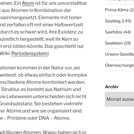
einen. Ein
Atom
ist für uns unvorstellbar
Prima Klima
(2
ist aus Atomen in Kombination der
sammengesetzt. Elemente mit hoher
Seeblog
(149)
d zerfallen oft mit einer Halbwertzeit
urch es schwer wird, ihre Existenz zu
Seefotos
(44)
nstlich hergestellt, weil ihr Kern so
Seeleben
(18)
ht erst bilden könnte. Das geschieht nur
(Wiki:
Periodensystem
)
Unsere Gesells
Überwachungs
ionen kommen in der Natur vor, sie
heidend, ob etwas einfach oder komplex
 verschiedene Atome kombiniert werden.
Archiv
he Struktur, es besteht aus Natrium und
wie Lebewesen unterscheiden sich nicht
 Grundsubstanz. Sie bestehen vielmehr
 Atome und wie sie organisiert sind.
le – Proteine oder DNA – Atome.
rillionen Atomen. Wieso haben sich in