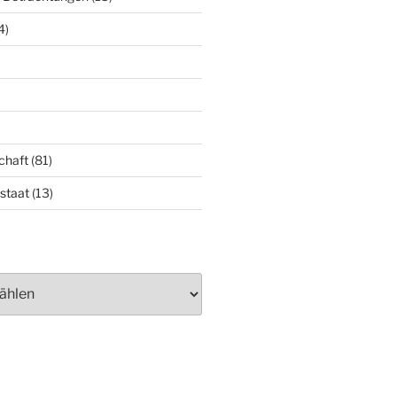
4)
chaft
(81)
staat
(13)