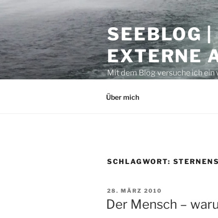
Zum
Inhalt
SEEBLOG |
springen
EXTERNE 
Mit dem Blog versuche ich ein 
geben. Sicher ist auch manche
Über mich
SCHLAGWORT:
STERNEN
VERÖFFENTLICHT
28. MÄRZ 2010
AM
Der Mensch – warum