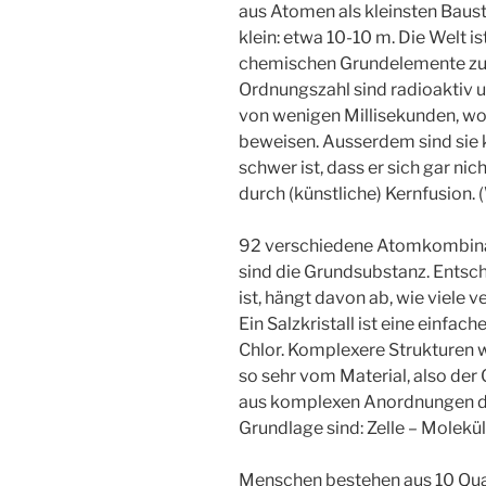
aus Atomen als kleinsten Baust
klein: etwa 10-10 m. Die Welt 
chemischen Grundelemente zu
Ordnungszahl sind radioaktiv un
von wenigen Millisekunden, wod
beweisen. Ausserdem sind sie kü
schwer ist, dass er sich gar nic
durch (künstliche) Kernfusion. 
92 verschiedene Atomkombinat
sind die Grundsubstanz. Entsc
ist, hängt davon ab, wie viele
Ein Salzkristall ist eine einfac
Chlor. Komplexere Strukturen 
so sehr vom Material, also der
aus komplexen Anordnungen der
Grundlage sind: Zelle – Molekü
Menschen bestehen aus 10 Quad