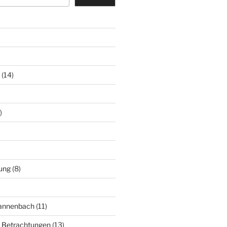
(14)
)
ung
(8)
Mannenbach
(11)
e Betrachtungen
(13)