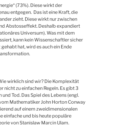
ergie“ (73%). Diese wirkt der
nau entgegen. Das ist eine Kraft, die
ander zieht. Diese wirkt nur zwischen
nd Abstosseffekt. Deshalb expandiert
flationäres Universum). Was mit dem
ssiert, kann kein Wissenschaftler sicher
 gehabt hat, wird es auch ein Ende
ransformation.
ie wirklich sind wir? Die Komplexität
r nicht zu einfachen Regeln. Es gibt 3
 und Tod. Das Spiel des Lebens (engl.
in vom Mathematiker John Horton Conway
ierend auf einem zweidimensionalen
ne einfache und bis heute populäre
rie von Stanislaw Marcin Ulam.