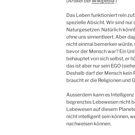
(
Artikel bei
Wikipedia
)
Das Leben funktioniert rein zuf
spezielle Absicht. Wir sind nur
Naturgesetzen. Natürlich kön
ohne uns sinnentleert. Aber da
nicht einmal bemerken würde, 
bevor der Mensch war? Ein Un
behauptet von sich selbst, er h
das ist aber nur sein EGO (sieh
Deshalb darf der Mensch kein P
braucht er die Religionen und 
Ausserdem kann es Intelligenz
begrenztes Lebewesen nicht be
Lebewesen auf diesem Planeten
nicht intelligent sein können, 
nachweisen können.