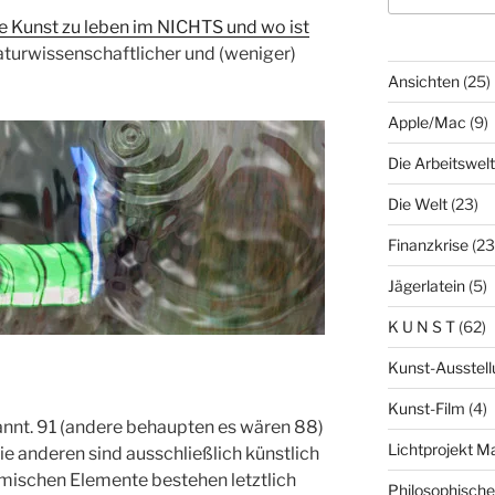
e Kunst zu leben im NICHTS und wo ist
aturwissenschaftlicher und (weniger)
Ansichten
(25)
Apple/Mac
(9)
Die Arbeitswelt
Die Welt
(23)
Finanzkrise
(23
Jägerlatein
(5)
K U N S T
(62)
Kunst-Ausstell
Kunst-Film
(4)
annt. 91 (andere behaupten es wären 88)
Lichtprojekt 
e anderen sind ausschließlich künstlich
emischen Elemente bestehen letztlich
Philosophisch