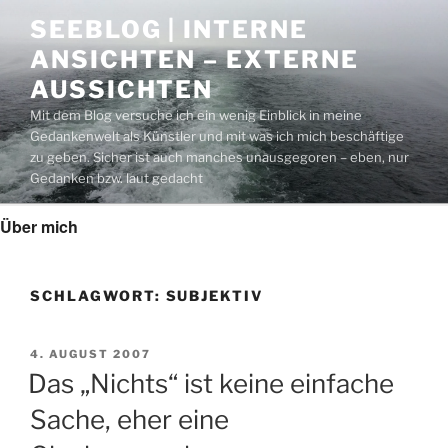
Zum
SEEBLOG | INTERNE
Inhalt
ANSICHTEN – EXTERNE
springen
AUSSICHTEN
Mit dem Blog versuche ich ein wenig Einblick in meine
Gedankenwelt als Künstler und mit was ich mich beschäftige
zu geben. Sicher ist auch manches unausgegoren – eben, nur
Gedanken bzw. laut gedacht
Über mich
SCHLAGWORT:
SUBJEKTIV
VERÖFFENTLICHT
4. AUGUST 2007
AM
Das „Nichts“ ist keine einfache
Sache, eher eine