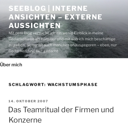
Zum
SEEBLOG | INTERNE
Inhalt
ANSICHTEN – EXTERNE
springen
AUSSICHTEN
Mit dem Blog versuche ich ein wenig Einblick in meine
Gedankenwelt als Künstler und mit was ich mich beschäftige
zu geben. Sicher ist auch manches unausgegoren – eben, nur
Gedanken bzw. laut gedacht
Über mich
SCHLAGWORT:
WACHSTUMSPHASE
VERÖFFENTLICHT
14. OKTOBER 2007
AM
Das Teamritual der Firmen und
Konzerne