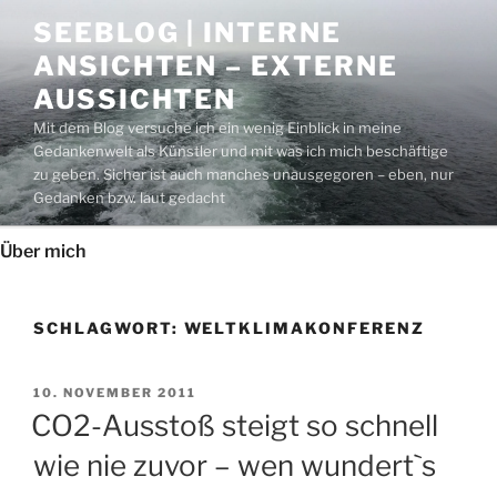
Zum
SEEBLOG | INTERNE
Inhalt
ANSICHTEN – EXTERNE
springen
AUSSICHTEN
Mit dem Blog versuche ich ein wenig Einblick in meine
Gedankenwelt als Künstler und mit was ich mich beschäftige
zu geben. Sicher ist auch manches unausgegoren – eben, nur
Gedanken bzw. laut gedacht
Über mich
SCHLAGWORT:
WELTKLIMAKONFERENZ
VERÖFFENTLICHT
10. NOVEMBER 2011
AM
CO2-Ausstoß steigt so schnell
wie nie zuvor – wen wundert`s