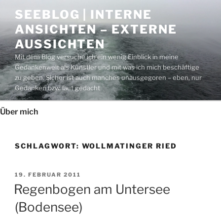
Zum
SEEBLOG | INTERNE
Inhalt
ANSICHTEN – EXTERNE
springen
AUSSICHTEN
Mit dem Blog versuche ich ein wenig Einblick in meine
Gedankenwelt als Künstler und mit was ich mich beschäftige
zu geben. Sicher ist auch manches unausgegoren – eben, nur
Gedanken bzw. laut gedacht
Über mich
SCHLAGWORT:
WOLLMATINGER RIED
VERÖFFENTLICHT
19. FEBRUAR 2011
AM
Regenbogen am Untersee
(Bodensee)