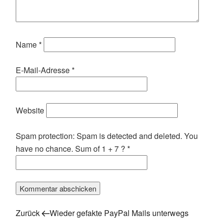
Name
*
E-Mail-Adresse
*
Website
Spam protection: Spam is detected and deleted. You
have no chance. Sum of 1 + 7 ?
*
Vorheriger
Beitragsnavigation
Zurück
Wieder gefakte PayPal Mails unterwegs