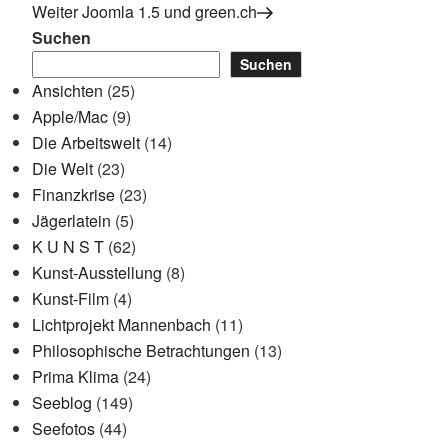
Beitrag
Nächster
Weiter
Joomla 1.5 und green.ch
Beitrag
Suchen
Suchen
Ansichten
(25)
Apple/Mac
(9)
Die Arbeitswelt
(14)
Die Welt
(23)
Finanzkrise
(23)
Jägerlatein
(5)
K U N S T
(62)
Kunst-Ausstellung
(8)
Kunst-Film
(4)
Lichtprojekt Mannenbach
(11)
Philosophische Betrachtungen
(13)
Prima Klima
(24)
Seeblog
(149)
Seefotos
(44)