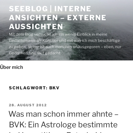
Zum
SEEBLOG | INTERNE
Inhalt
ANSICHTEN – EXTERNE
springen
AUSSICHTEN
Mit dem Blog versuche ich ein wenig Einblick in meine
Gedankenwelt als Künstler und mit was ich mich beschäftige
zu geben. Sicher ist auch manches unausgegoren – eben, nur
Gedanken bzw. laut gedacht
Über mich
SCHLAGWORT:
BKV
VERÖFFENTLICHT
28. AUGUST 2012
AM
Was man schon immer ahnte –
BVK: Ein Astrologe bestimmte