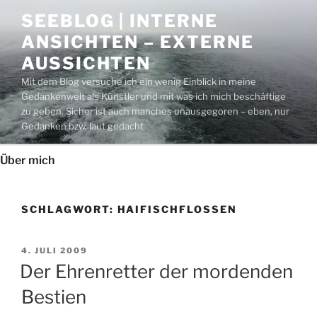
Zum
SEEBLOG | INTERNE
Inhalt
ANSICHTEN – EXTERNE
springen
AUSSICHTEN
Mit dem Blog versuche ich ein wenig Einblick in meine
Gedankenwelt als Künstler und mit was ich mich beschäftige
zu geben. Sicher ist auch manches unausgegoren – eben, nur
Gedanken bzw. laut gedacht
Über mich
SCHLAGWORT:
HAIFISCHFLOSSEN
VERÖFFENTLICHT
4. JULI 2009
AM
Der Ehrenretter der mordenden
Bestien