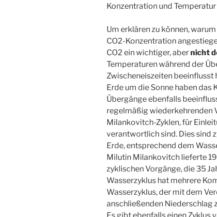
Konzentration und Temperatur i
Um erklären zu können, warum d
CO2-Konzentration angestiegen
CO2 ein wichtiger, aber
nicht d
Temperaturen während der Übe
Zwischeneiszeiten beeinflusst
Erde um die Sonne haben das Kl
Übergänge ebenfalls beeinfluss
regelmäßig wiederkehrenden V
Milankovitch-Zyklen, für Einlei
verantwortlich sind. Dies sind
Erde, entsprechend dem Wasser
Milutin Milankovitch lieferte 
zyklischen Vorgänge, die 35 Ja
Wasserzyklus hat mehrere Ko
Wasserzyklus, der mit dem V
anschließenden Niederschlag zu
Es gibt ebenfalls einen Zyklus