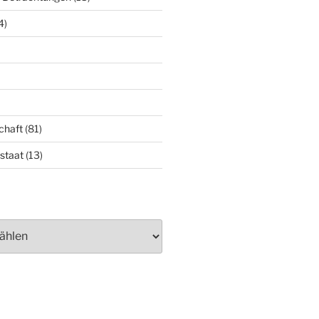
4)
chaft
(81)
staat
(13)