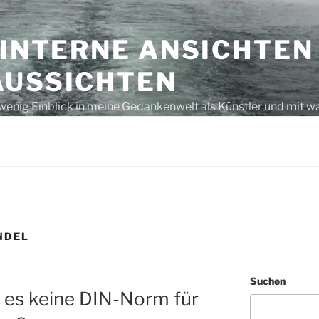
 INTERNE ANSICHTEN
AUSSICHTEN
wenig Einblick in meine Gedankenwelt als Künstler und mit w
s unausgegoren – eben, nur Gedanken bzw. laut gedacht
NDEL
Suchen
 es keine DIN-Norm für