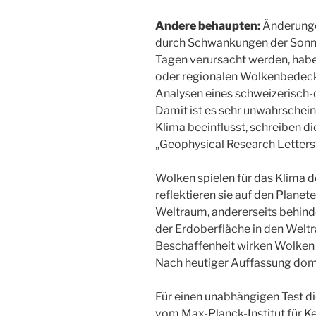
Andere behaupten:
Änderunge
durch Schwankungen der Sonnen
Tagen verursacht werden, hab
oder regionalen Wolkenbedecku
Analysen eines schweizerisch
Damit ist es sehr unwahrschein
Klima beeinflusst, schreiben di
„Geophysical Research Letters
Wolken spielen für das Klima de
reflektieren sie auf den Planet
Weltraum, andererseits behin
der Erdoberfläche in den Weltr
Beschaffenheit wirken Wolken
Nach heutiger Auffassung domi
Für einen unabhängigen Test d
vom Max-Planck-Institut für K