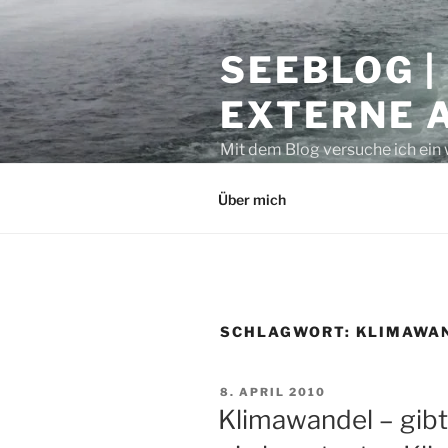
Zum
Inhalt
SEEBLOG |
springen
EXTERNE 
Mit dem Blog versuche ich ein 
geben. Sicher ist auch manche
Über mich
SCHLAGWORT:
KLIMAWA
VERÖFFENTLICHT
8. APRIL 2010
AM
Klimawandel – gibt