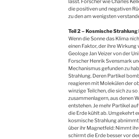
lässt. Forscher wie Charles Kel
die positiven und negativen 
zu den am wenigsten verstan
Teil 2 – Kosmische Strahlung 
Wenn die Sonne das Klima nicht 
einen Faktor, der ihre Wirkung 
Geologe Jan Veizer von der Uni
Forscher Henrik Svensmark und 
Mechanismus gefunden zu habe
Strahlung. Deren Partikel bom
reagieren mit Molekülen der o
winzige Teilchen, die sich zu
zusammenlagern, aus denen Wa
entstehen. Je mehr Partikel auf
die Erde kühlt ab. Umgekehrt e
kosmische Strahlung abnimmt. 
über ihr Magnetfeld: Nimmt ihre
schirmt die Erde besser vor der