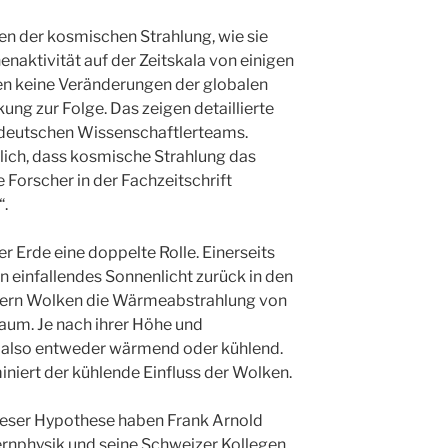
n der kosmischen Strahlung, wie sie
aktivität auf der Zeitskala von einigen
en keine Veränderungen der globalen
ng zur Folge. Das zeigen detaillierte
-deutschen Wissenschaftlerteams.
lich, dass kosmische Strahlung das
e Forscher in der Fachzeitschrift
“.
r Erde eine doppelte Rolle. Einerseits
en einfallendes Sonnenlicht zurück in den
dern Wolken die Wärmeabstrahlung von
aum. Je nach ihrer Höhe und
 also entweder wärmend oder kühlend.
niert der kühlende Einfluss der Wolken.
ieser Hypothese haben Frank Arnold
ernphysik und seine Schweizer Kollegen