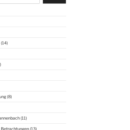
(14)
)
ung
(8)
Mannenbach
(11)
e Betrachtungen
(13)