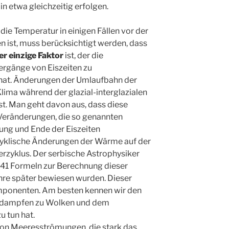
n etwa gleichzeitig erfolgen.
ie Temperatur in einigen Fällen vor der
 ist, muss berücksichtigt werden, dass
er einzige Faktor
ist, der die
rgänge von Eiszeiten zu
 hat. Änderungen der Umlaufbahn der
ima während der glazial-interglazialen
t. Man geht davon aus, dass diese
eränderungen, die so genannten
tung und Ende der Eiszeiten
 zyklische Änderungen der Wärme auf der
zyklus. Der serbische Astrophysiker
1941 Formeln zur Berechnung dieser
hre später bewiesen wurden. Dieser
mponenten. Am besten kennen wir den
erdampfen zu Wolken und dem
 tun hat.
 von Meeresströmungen, die stark das