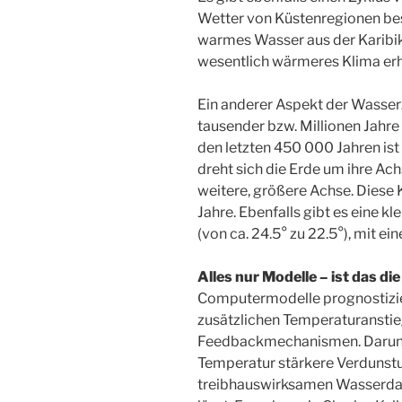
Wetter von Küstenregionen bes
warmes Wasser aus der Karibik
wesentlich wärmeres Klima erh
Ein anderer Aspekt der Wasserzy
tausender bzw. Millionen Jahre 
den letzten 450 000 Jahren ist 
dreht sich die Erde um ihre Ach
weitere, größere Achse. Diese
Jahre. Ebenfalls gibt es eine 
(von ca. 24.5° zu 22.5°), mit e
Alles nur Modelle – ist das die
Computermodelle prognostizie
zusätzlichen Temperaturanstie
Feedbackmechanismen. Darunter
Temperatur stärkere Verdunstu
treibhauswirksamen Wasserda