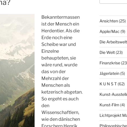
ma?
Bekanntermassen
Ansichten
(25)
ist der Mensch ein
Herdentier. Als die
Apple/Mac
(9)
Erde noch eine
Die Arbeitswelt
Scheibe war und
Einzelne
Die Welt
(23)
behaupteten, sie
Finanzkrise
(23
wäre rund, wurde
das von der
Jägerlatein
(5)
Mehrzahl der
K U N S T
(62)
Menschen als
ketzerisch abgetan.
Kunst-Ausstell
So ergeht es auch
Kunst-Film
(4)
den
Wissenschaftlern,
Lichtprojekt 
wie den dänischen
Forschern Henrik
Philosophisch