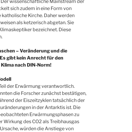
. Der wissenschaftliche Mainstream der
elt sich zudem in eine Form von
 katholische Kirche. Daher werden
weisen als ketzerisch abgetan. Sie
Klimaskeptiker bezeichnet. Diese
h.
schen – Veränderung und die
s gibt kein Anrecht für den
 Klima nach DIN-Norm!
Modell
 Teil der Erwärmung verantwortlich.
nten die Forscher zunächst bestätigen,
rend der Eiszeitzyklen tatsächlich der
uränderungen in der Antarktis ist. Die
e beobachteten Erwärmungsphasen zu
 der Wirkung des CO2 als Treibhausgas
 Ursache, würden die Anstiege von