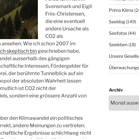
Svensmark und Eigil
Prima Klima
(2
Friis-Christensen,
die eine eventuell
Seeblog
(149)
andere Ursache als
Seefotos
(44)
CO2 als
ansehen. Wie ich schon 2007 im
Seeleben
(18)
ch skeptisch bin
geschrieben habe,
Unsere Gesells
andel ausserhalb des gängigen
haftliche Interessen, Fördergelder für
Überwachungs
ei, der berühmte Tunnelblick auf ein
nopol der absoluten Wahrheit lassen
mutlich ist CO2 nicht der
Archiv
els, sondern eine grössere Anzahl von
über den Klimawandel ein politisches
rrekt, andere Meinungen zu vertreten.
haftliche Ergebnisse schlichtweg nicht