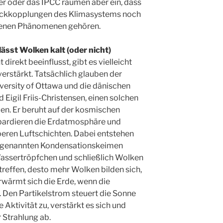
ler oder das IPCC räumen aber ein, dass
Rückkopplungen des Klimasystems noch
denen Phänomenen gehören.
lässt Wolken kalt (oder nicht)
direkt beeinflusst, gibt es vielleicht
verstärkt. Tatsächlich glauben der
versity of Ottawa und die dänischen
Eigil Friis-Christensen, einen solchen
n. Er beruht auf der kosmischen
bardieren die Erdatmosphäre und
beren Luftschichten. Dabei entstehen
 so genannten Kondensationskeimen
ssertröpfchen und schließlich Wolken
treffen, desto mehr Wolken bilden sich,
rwärmt sich die Erde, wenn die
Den Partikelstrom steuert die Sonne
 Aktivität zu, verstärkt es sich und
 Strahlung ab.