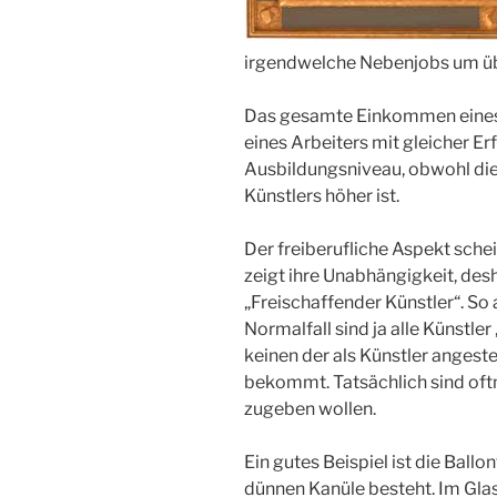
irgendwelche Nebenjobs um üb
Das gesamte Einkommen eines K
eines Arbeiters mit gleicher E
Ausbildungsniveau, obwohl die
Künstlers höher ist.
Der freiberufliche Aspekt schein
zeigt ihre Unabhängigkeit, de
„Freischaffender Künstler“. So 
Normalfall sind ja alle Künstle
keinen der als Künstler angeste
bekommt. Tatsächlich sind oftm
zugeben wollen.
Ein gutes Beispiel ist die Ballo
dünnen Kanüle besteht. Im Glasb