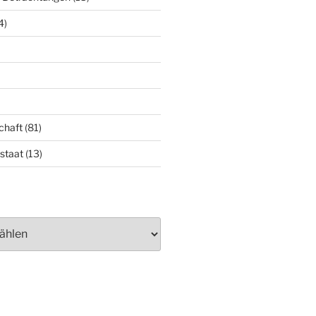
4)
chaft
(81)
staat
(13)