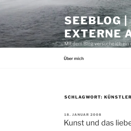
Zum
Inhalt
SEEBLOG |
springen
EXTERNE 
Mit dem Blog versuche ich ein 
geben. Sicher ist auch manche
Über mich
SCHLAGWORT:
KÜNSTLE
VERÖFFENTLICHT
18. JANUAR 2008
AM
Kunst und das lieb