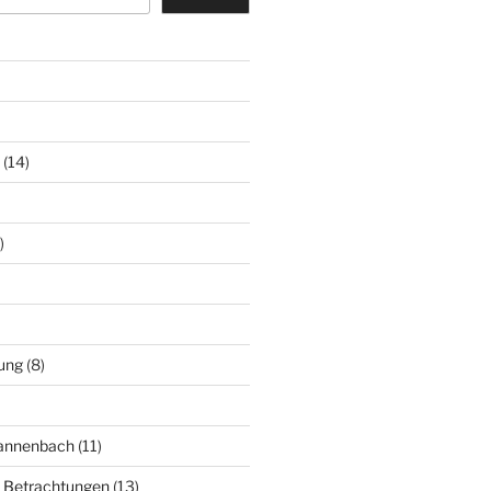
(14)
)
ung
(8)
Mannenbach
(11)
e Betrachtungen
(13)