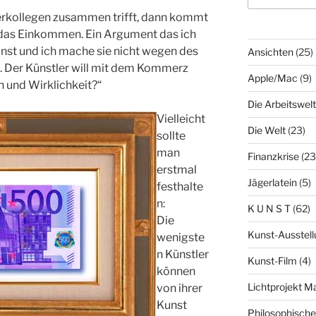
rkollegen zusammen trifft, dann kommt
das Einkommen. Ein Argument das ich
Kunst und ich mache sie nicht wegen des
Ansichten
(25)
l“. Der Künstler will mit dem Kommerz
Apple/Mac
(9)
h und Wirklichkeit?“
Die Arbeitswelt
Vielleicht
Die Welt
(23)
sollte
man
Finanzkrise
(23
erstmal
Jägerlatein
(5)
festhalte
n:
K U N S T
(62)
Die
Kunst-Ausstell
wenigste
n Künstler
Kunst-Film
(4)
können
Lichtprojekt 
von ihrer
Kunst
Philosophisch