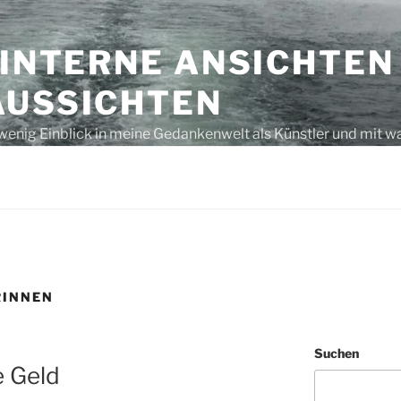
 INTERNE ANSICHTEN
AUSSICHTEN
wenig Einblick in meine Gedankenwelt als Künstler und mit w
s unausgegoren – eben, nur Gedanken bzw. laut gedacht
RINNEN
Suchen
e Geld