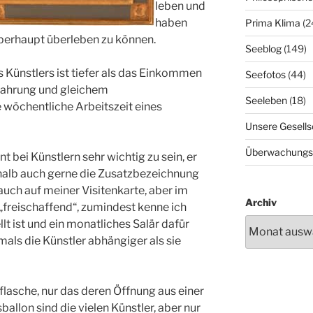
leben und
haben
Prima Klima
(2
erhaupt überleben zu können.
Seeblog
(149)
ünstlers ist tiefer als das Einkommen
Seefotos
(44)
rfahrung und gleichem
Seeleben
(18)
 wöchentliche Arbeitszeit eines
Unsere Gesells
Überwachungs
t bei Künstlern sehr wichtig zu sein, er
shalb auch gerne die Zusatzbezeichnung
auch auf meiner Visitenkarte, aber im
Archiv
r „freischaffend“, zumindest kenne ich
llt ist und ein monatliches Salär dafür
als die Künstler abhängiger als sie
nflasche, nur das deren Öffnung aus einer
allon sind die vielen Künstler, aber nur