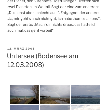
der Planet, den Virenbefall loszukriegen. Treffen sich
zwei Planeten im Weltall. Sagt der eine zum anderen:
„Du siehst aber schlecht aus!“. Entgegnet der andere:
„Ja, mir geht’s auch nicht gut, ich habe ‚homo sapiens'“.
Sagt der erste: „Mach‘ dir nichts draus, das hatte ich
auch mal, das geht vorbei!“
VERÖFFENTLICHT
12. MÄRZ 2008
AM
Untersee (Bodensee am
12.03.2008)