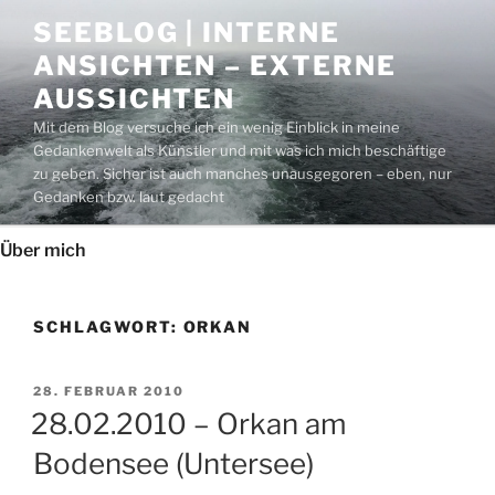
Zum
SEEBLOG | INTERNE
Inhalt
ANSICHTEN – EXTERNE
springen
AUSSICHTEN
Mit dem Blog versuche ich ein wenig Einblick in meine
Gedankenwelt als Künstler und mit was ich mich beschäftige
zu geben. Sicher ist auch manches unausgegoren – eben, nur
Gedanken bzw. laut gedacht
Über mich
SCHLAGWORT:
ORKAN
VERÖFFENTLICHT
28. FEBRUAR 2010
AM
28.02.2010 – Orkan am
Bodensee (Untersee)