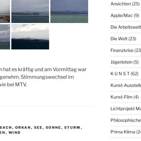
Ansichten
(25)
Apple/Mac
(9)
Die Arbeitswelt
Die Welt
(23)
Finanzkrise
(23
Jägerlatein
(5)
n hat es kräftig und am Vormittag war
K U N S T
(62)
ngenehm. Stimmungswechsel im
ie bei MTV.
Kunst-Ausstell
Kunst-Film
(4)
Lichtprojekt 
Philosophisch
BACH
,
ORKAN
,
SEE
,
SONNE
,
STURM
,
Prima Klima
(2
EN
,
WIND