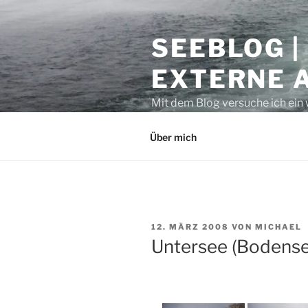
Zum
Inhalt
SEEBLOG |
springen
EXTERNE 
Mit dem Blog versuche ich ein 
geben. Sicher ist auch manche
Über mich
VERÖFFENTLICHT
12. MÄRZ 2008
VON
MICHAEL
AM
Untersee (Bodens