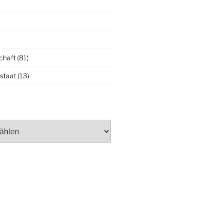
chaft
(81)
staat
(13)