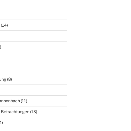
(14)
)
ung
(8)
Mannenbach
(11)
e Betrachtungen
(13)
4)