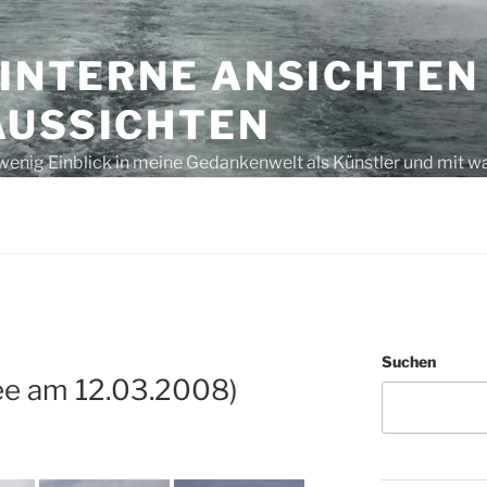
 INTERNE ANSICHTEN
AUSSICHTEN
wenig Einblick in meine Gedankenwelt als Künstler und mit w
s unausgegoren – eben, nur Gedanken bzw. laut gedacht
Suchen
ee am 12.03.2008)