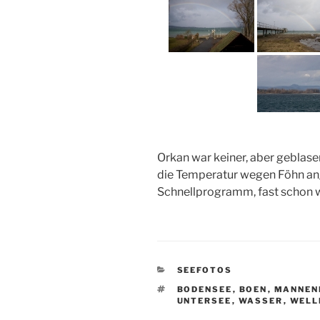
Orkan war keiner, aber geblase
die Temperatur wegen Föhn a
Schnellprogramm, fast schon w
KATEGORIEN
SEEFOTOS
SCHLAGWÖRTER
BODENSEE
,
BOEN
,
MANNEN
UNTERSEE
,
WASSER
,
WELL