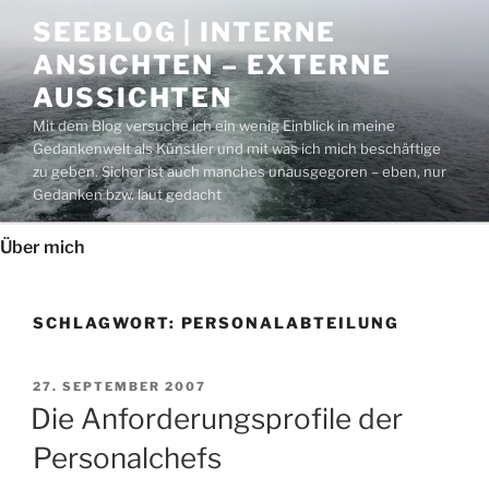
Zum
SEEBLOG | INTERNE
Inhalt
ANSICHTEN – EXTERNE
springen
AUSSICHTEN
Mit dem Blog versuche ich ein wenig Einblick in meine
Gedankenwelt als Künstler und mit was ich mich beschäftige
zu geben. Sicher ist auch manches unausgegoren – eben, nur
Gedanken bzw. laut gedacht
Über mich
SCHLAGWORT:
PERSONALABTEILUNG
VERÖFFENTLICHT
27. SEPTEMBER 2007
AM
Die Anforderungsprofile der
Personalchefs