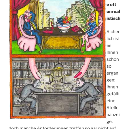
e oft
unreal
istisch
Sicher
lich ist
es
Ihnen
schon
so
ergan
gen:
Ihnen
gefällt
eine
Stelle
nanzei
ge,
doch manche Anforderungen treffen so gar nicht auf