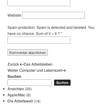
Website
Spam protection: Spam is detected and deleted. You
have no chance. Sum of 3 + 9 ?
*
Vorheriger
Beitragsnavigation
Zurück
Das Arbeitsleben
Beitrag
Nächster
Weiter
Computer und Lebenszeit
Beitrag
Suchen
Suchen
Ansichten
(25)
Apple/Mac
(9)
Die Arbeitswelt
(14)