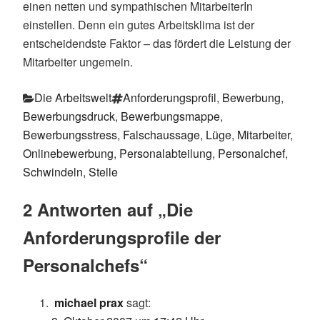
einen netten und sympathischen MitarbeiterIn
einstellen. Denn ein gutes Arbeitsklima ist der
entscheidendste Faktor – das fördert die Leistung der
Mitarbeiter ungemein.
Kategorien
Schlagwörter
Die Arbeitswelt
Anforderungsprofil
,
Bewerbung
,
Bewerbungsdruck
,
Bewerbungsmappe
,
Bewerbungsstress
,
Falschaussage
,
Lüge
,
Mitarbeiter
,
Onlinebewerbung
,
Personalabteilung
,
Personalchef
,
Schwindeln
,
Stelle
2 Antworten auf „Die
Anforderungsprofile der
Personalchefs“
michael prax
sagt: