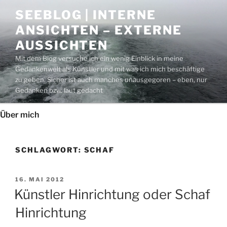
Zum
SEEBLOG | INTERNE
Inhalt
ANSICHTEN – EXTERNE
springen
AUSSICHTEN
Mit dem Blog versuche ich ein wenig Einblick in meine
Gedankenwelt als Künstler und mit was ich mich beschäftige
zu geben. Sicher ist auch manches unausgegoren – eben, nur
Gedanken bzw. laut gedacht
Über mich
SCHLAGWORT:
SCHAF
VERÖFFENTLICHT
16. MAI 2012
AM
Künstler Hinrichtung oder Schaf
Hinrichtung