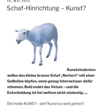
VERÖFFENTLICHT
16. MAI 2012
AM
Schaf-Hinrichtung – Kunst?
Kunststudenten
wollen das kleine braune Schaf „Norbert“ mit einer
Guillotine köpfen, wenn genug Internetuser dafür
stimmen. Bald endet das Votum – und die
Entscheidung ist bei weitem nicht eindeutig….
Die holde KUNST – darf Kunst so weit gehen?