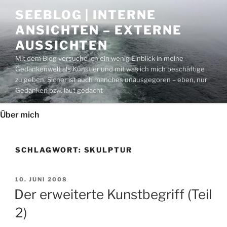
Zum
SEEBLOG | INTERNE
Inhalt
ANSICHTEN – EXTERNE
springen
AUSSICHTEN
Mit dem Blog versuche ich ein wenig Einblick in meine
Gedankenwelt als Künstler und mit was ich mich beschäftige
zu geben. Sicher ist auch manches unausgegoren – eben, nur
Gedanken bzw. laut gedacht
Über mich
SCHLAGWORT:
SKULPTUR
VERÖFFENTLICHT
10. JUNI 2008
AM
Der erweiterte Kunstbegriff (Teil
2)