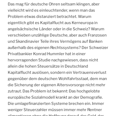
Das mag für deutsche Ohren seltsam klingen, aber
vielleicht wird es einleuchtender, wenn man das
Problem etwas distanziert betrachtet. Warum
eigentlich gibt es Kapitalflucht aus Kerneuropa in
angelsächsische Länder oder in die Schweiz? Warum
verschieben unzählige Deutsche, aber auch Franzosen
und Skandinavier Teile ihres Vermögens auf Banken
außerhalb des eigenen Rechtssystems? Der Schweizer
Privatbankier Konrad Hummler hat in einer
hervorragenden Studie nachgewiesen, dass nicht
allein die hohen Steuersätze in Deutschland
Kapitalflucht auslösen, sondern ein Vertrauensverlust
gegenüber dem deutschen Wohlfahrtsstaat, dem man
die Sicherung der eigenen Altersvorsorge nicht mehr
zutraut. Das Problem ist bekannt: Das hochgelobte
europäische Sozialmodell krankt an der Demografie.
Die umlagefinanzierten Systeme brechen ein. Immer
weniger Steuerzahler müssen immer mehr Rentner
alimentieren ohne die Hoffnung darauf, das Geld, das