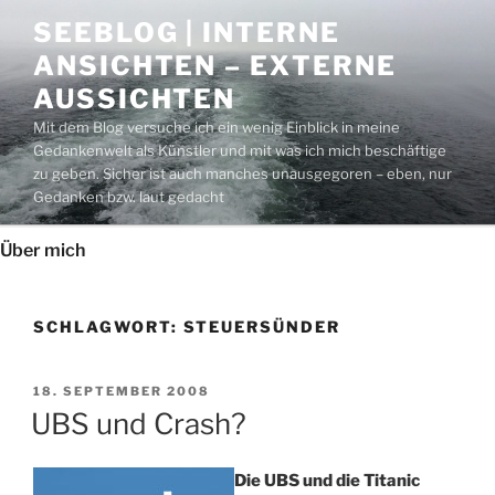
Zum
SEEBLOG | INTERNE
Inhalt
ANSICHTEN – EXTERNE
springen
AUSSICHTEN
Mit dem Blog versuche ich ein wenig Einblick in meine
Gedankenwelt als Künstler und mit was ich mich beschäftige
zu geben. Sicher ist auch manches unausgegoren – eben, nur
Gedanken bzw. laut gedacht
Über mich
SCHLAGWORT:
STEUERSÜNDER
VERÖFFENTLICHT
18. SEPTEMBER 2008
AM
UBS und Crash?
Die UBS und die Titanic