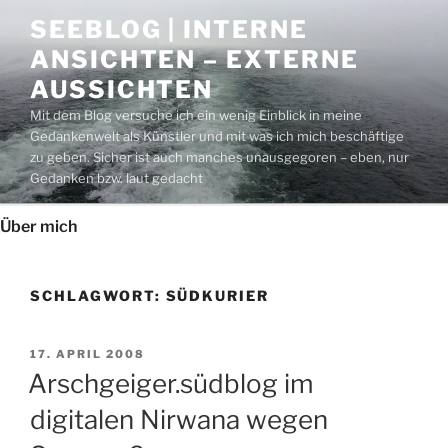
Zum
SEEBLOG | INTERNE
Inhalt
ANSICHTEN – EXTERNE
springen
AUSSICHTEN
Mit dem Blog versuche ich ein wenig Einblick in meine
Gedankenwelt als Künstler und mit was ich mich beschäftige
zu geben. Sicher ist auch manches unausgegoren – eben, nur
Gedanken bzw. laut gedacht
Über mich
SCHLAGWORT:
SÜDKURIER
VERÖFFENTLICHT
17. APRIL 2008
AM
Arschgeiger.südblog im
digitalen Nirwana wegen