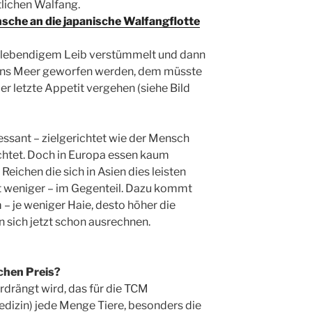
tlichen Walfang.
che an die japanische Walfangflotte
ei lebendigem Leib verstümmelt und dann
 ins Meer geworfen werden, dem müsste
er letzte Appetit vergehen (siehe Bild
essant – zielgerichtet wie der Mensch
ichtet. Doch in Europa essen kaum
eichen die sich in Asien dies leisten
t weniger – im Gegenteil. Dazu kommt
 – je weniger Haie, desto höher die
n sich jetzt schon ausrechnen.
lchen Preis?
drängt wird, das für die TCM
edizin) jede Menge Tiere, besonders die