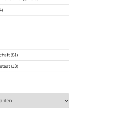
4)
chaft
(81)
staat
(13)