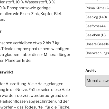
enstoff, 10 % Wasserstoff, 3 %
1,0 % Phosphor sowie geringe
Prima Klima
(2
llen wie Eisen, Zink, Kupfer, Blei,
Seeblog
(149)
en.
Seefotos
(44)
r
Seeleben
(18)
nschen verbleiben etwa 2 bis 3 kg
Unsere Gesells
us Tricalciumphosphat (einem wichtigen
Überwachungs
zu glauben – aber dieser Mineraldünger
en Planeten Erde.
Archiv
uswirkt
 der Ausrottung. Viele Haie gelangen
g in die Netze. Früher seien diese Haie
n worden, derzeit werden aufgrund der
 Haifischflossen abgeschnitten und der
worfen – das Todesurteil für die Fische.