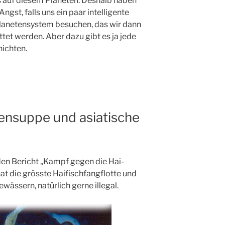
es auf diesem Planeten. Deshalb haben
st, falls uns ein paar intelligente
lanetensystem besuchen, das wir dann
ttet werden. Aber dazu gibt es ja jede
ichten.
ensuppe und asiatische
 den Bericht „Kampf gegen die Hai-
t die grösste Haifischfangflotte und
Gewässern, natürlich gerne illegal.