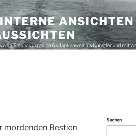
 INTERNE ANSICHTEN
AUSSICHTEN
wenig Einblick in meine Gedankenwelt als Künstler und mit w
s unausgegoren – eben, nur Gedanken bzw. laut gedacht
Suchen
er mordenden Bestien