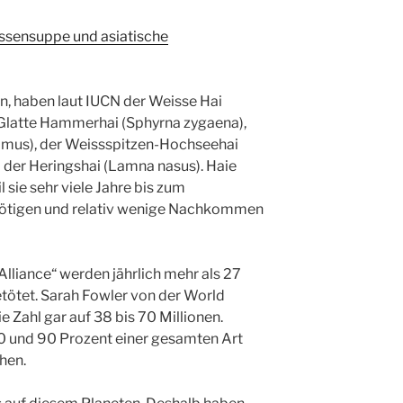
ossensuppe und asiatische
n, haben laut IUCN der Weisse Hai
 Glatte Hammerhai (Sphyrna zygaena),
imus), der Weissspitzen-Hochseehai
 der Heringshai (Lamna nasus). Haie
 sie sehr viele Jahre bis zum
ötigen und relativ wenige Nachkommen
lliance“ werden jährlich mehr als 27
etötet. Sarah Fowler von der World
e Zahl gar auf 38 bis 70 Millionen.
0 und 90 Prozent einer gesamten Art
hen.