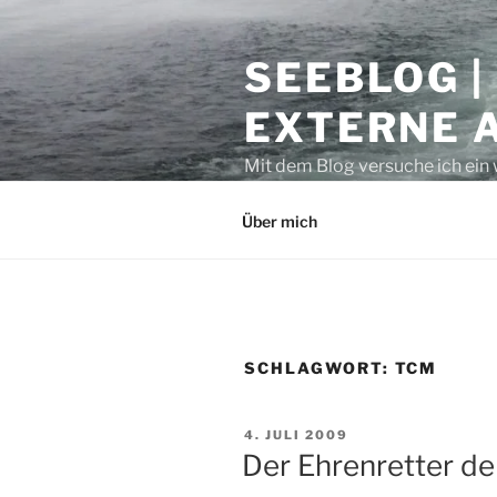
Zum
Inhalt
SEEBLOG |
springen
EXTERNE 
Mit dem Blog versuche ich ein 
geben. Sicher ist auch manche
Über mich
SCHLAGWORT:
TCM
VERÖFFENTLICHT
4. JULI 2009
AM
Der Ehrenretter d