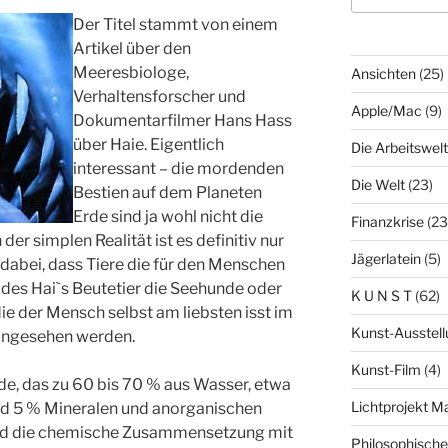
Der Titel stammt von einem
Artikel über den
Meeresbiologe,
Ansichten
(25)
Verhaltensforscher und
Apple/Mac
(9)
Dokumentarfilmer Hans Hass
über Haie. Eigentlich
Die Arbeitswelt
interessant – die mordenden
Die Welt
(23)
Bestien auf dem Planeten
Erde sind ja wohl nicht die
Finanzkrise
(23
 der simplen Realität ist es definitiv nur
Jägerlatein
(5)
dabei, dass Tiere die für den Menschen
 des Hai`s Beutetier die Seehunde oder
K U N S T
(62)
 die der Mensch selbst am liebsten isst im
Kunst-Ausstell
 angesehen werden.
Kunst-Film
(4)
de, das zu 60 bis 70 % aus Wasser, etwa
Lichtprojekt 
nd 5 % Mineralen und anorganischen
ird die chemische Zusammensetzung mit
Philosophisch