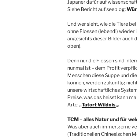
Japaner dafür auf wissenschaf
Siehe Bericht auf seeblog:
Wüns
Und wer sieht, wie die Tiere b
ohne Flossen (lebend!) wieder
angesichts dieser Bilder auch d
oben).
Denn nur die Flossen sind inter
nunmal ist – dem Profit verpfl
Menschen diese Suppe und die R
können, werden zukünftig nich
unsere wirtschaftliches System
Preise, was das heisst kann ma
Arte:
„
Tatort Wildnis
„.
TCM – alles Natur und für we
Was aber auch immer gerne ver
(Traditionellen Chinesischen M