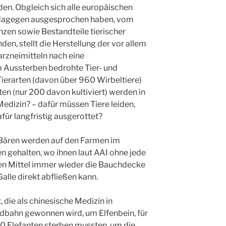
en. Obgleich sich alle europäischen
 dagegen ausgesprochen haben, vom
zen sowie Bestandteile tierischer
en, stellt die Herstellung der vor allem
rzneimitteln nach eine
 Aussterben bedrohte Tier- und
Tierarten (davon über 960 Wirbeltiere)
en (nur 200 davon kultiviert) werden in
dizin? – dafür müssen Tiere leiden,
ür langfristig ausgerottet?
e Bären werden auf den Farmen im
n gehalten, wo ihnen laut AAI ohne jede
ten Mittel immer wieder die Bauchdecke
alle direkt abfließen kann.
 die als chinesische Medizin in
ldbahn gewonnen wird, um Elfenbein, für
000 Elefanten sterben mussten, um die