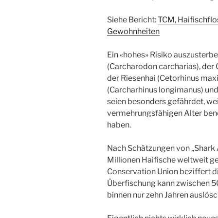
Siehe Bericht:
TCM, Haifischfl
Gewohnheiten
Ein «hohes» Risiko auszusterbe
(Carcharodon carcharias), der
der Riesenhai (Cetorhinus max
(Carcharhinus longimanus) und
seien besonders gefährdet, weil
vermehrungsfähigen Alter ben
haben.
Nach Schätzungen von „Shark A
Millionen Haifische weltweit g
Conservation Union beziffert di
Überfischung kann zwischen 5
binnen nur zehn Jahren auslösc