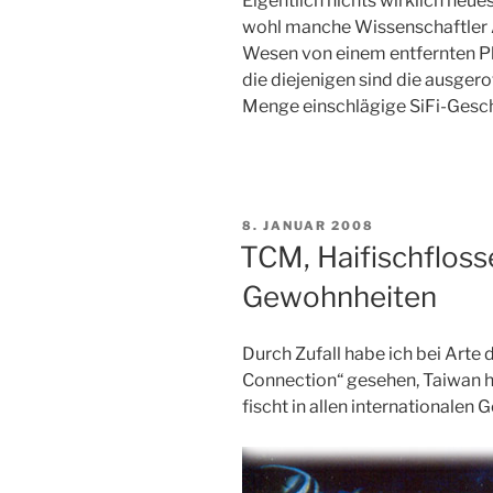
Eigentlich nichts wirklich neu
wohl manche Wissenschaftler Ang
Wesen von einem entfernten P
die diejenigen sind die ausgero
Menge einschlägige SiFi-Gesch
VERÖFFENTLICHT
8. JANUAR 2008
AM
TCM, Haifischfloss
Gewohnheiten
Durch Zufall habe ich bei Arte
Connection“ gesehen, Taiwan ha
fischt in allen internationalen 