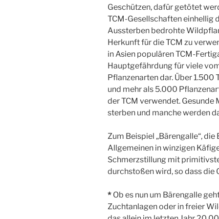
Geschützen, dafür getötet werd
TCM-Gesellschaften einhellig
Aussterben bedrohte Wildpflan
Herkunft für die TCM zu verwend
in Asien populären TCM-Fertiga
Hauptgefährdung für viele vom
Pflanzenarten dar. Über 1.500 
und mehr als 5.000 Pflanzenart
der TCM verwendet. Gesunde Me
sterben und manche werden daf
Zum Beispiel „Bärengalle“, di
Allgemeinen in winzigen Käfige
Schmerzstillung mit primitivs
durchstoßen wird, so dass die G
*
Ob es nun um Bärengalle geht,
Zuchtanlagen oder in freier Wi
das allein im letzten Jahr 20.