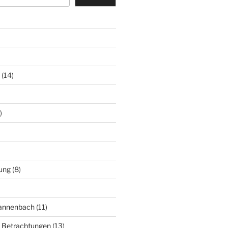
(14)
)
ung
(8)
Mannenbach
(11)
e Betrachtungen
(13)