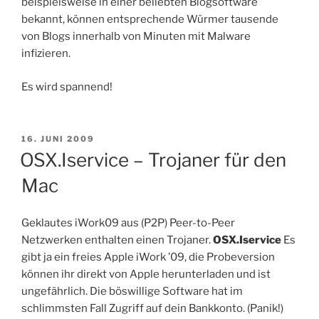
beispielsweise in einer beliebten Blogsoftware
bekannt, können entsprechende Würmer tausende
von Blogs innerhalb von Minuten mit Malware
infizieren.
Es wird spannend!
VERÖFFENTLICHT
16. JUNI 2009
AM
OSX.Iservice – Trojaner für den
Mac
Geklautes iWork09 aus (P2P) Peer-to-Peer
Netzwerken enthalten einen Trojaner.
OSX.Iservice
Es
gibt ja ein freies Apple iWork ’09, die Probeversion
können ihr direkt von Apple herunterladen und ist
ungefährlich. Die böswillige Software hat im
schlimmsten Fall Zugriff auf dein Bankkonto. (Panik!)