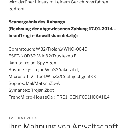
wird darüber hinaus mit einem Gerichtsverfahren
gedroht.
Scanergebnis des Anhangs
(Rechnung der abgewiesenen Zahlung 17.01.2014 –
beauftragte Anwaltskanalei.zip):
Commtouch: W32/Trojan.VWNC-0649
ESET-NOD32: Win32/Trustezeb.E
Ikarus: Trojan-Spy.Agent
Kaspersky: Trojan.Win32.Yakes.dxtj
Microsoft: VirTool:Win32/CeeInject.gen!KK
Sophos: Mal/MatsnuZp-A
Symantec: Trojan.Zbot
TrendMicro-HouseCal:l TROJ_GEN.F0D1H00AH14
VERÖFFENTLICHT
12. JUNI 2013
AM
Ihre Mahnung von Anwaltschaft