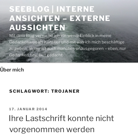
Zum
SEEBLOG | INTERNE
Inhalt
ANSICHTEN – EXTERNE
springen
AUSSICHTEN
Mit dem Blog versuche ich ein wenig Einblick in meine
Gedankenwelt als Künstler und mit was ich mich beschäftige
zu geben. Sicher ist auch manches unausgegoren – eben, nur
Gedanken bzw. laut gedacht
Über mich
SCHLAGWORT:
TROJANER
VERÖFFENTLICHT
17. JANUAR 2014
AM
Ihre Lastschrift konnte nicht
vorgenommen werden