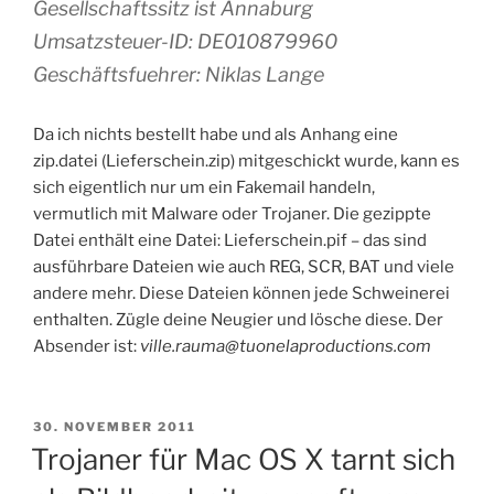
Gesellschaftssitz ist Annaburg
Umsatzsteuer-ID: DE010879960
Geschäftsfuehrer: Niklas Lange
Da ich nichts bestellt habe und als Anhang eine
zip.datei (Lieferschein.zip) mitgeschickt wurde, kann es
sich eigentlich nur um ein Fakemail handeln,
vermutlich mit Malware oder Trojaner. Die gezippte
Datei enthält eine Datei: Lieferschein.pif – das sind
ausführbare Dateien wie auch REG, SCR, BAT und viele
andere mehr. Diese Dateien können jede Schweinerei
enthalten. Zügle deine Neugier und lösche diese. Der
Absender ist:
ville.rauma@tuonelaproductions.com
VERÖFFENTLICHT
30. NOVEMBER 2011
AM
Trojaner für Mac OS X tarnt sich