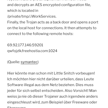
and decrypts an AES encrypted configuration file,
which is located in
/private/tmp/.iWorkServices.
Finally, the Trojan acts as a back door and opens a port
on the local host for connections. It then attempts to
connect to the following remote hosts:
69.92.177.146:59201
qwfojzlk.freehostia.com:1024
(Quelle:
symantec
)
Hier könnte man schon mit Little Snitch vorbeugen!
Ich möchten hier nicht darüber urteilen, dass Leute
Software illegal aus dem Netz beziehen. Dies muss
jeder für sich selbst entscheiden. Also Vorsicht! Man
weiss ja nie ob dieser Trojaner auch irgendwie anders
eingeschleust wird, zum Beispiel über Freeware oder
Shareware.