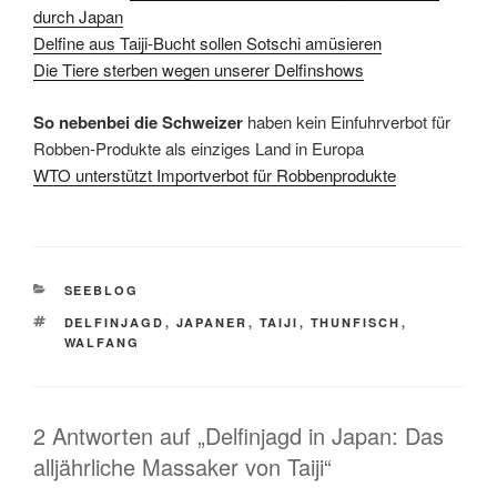
durch Japan
Delfine aus Taiji-Bucht sollen Sotschi amüsieren
Die Tiere sterben wegen unserer Delfinshows
So nebenbei die Schweizer
haben kein Einfuhrverbot für
Robben-Produkte als einziges Land in Europa
WTO unterstützt Importverbot für Robbenprodukte
KATEGORIEN
SEEBLOG
SCHLAGWÖRTER
DELFINJAGD
,
JAPANER
,
TAIJI
,
THUNFISCH
,
WALFANG
2 Antworten auf „Delfinjagd in Japan: Das
alljährliche Massaker von Taiji“