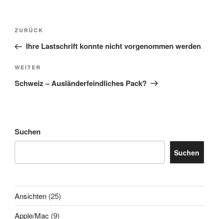
Beitragsnavigation
Vorheriger
ZURÜCK
Beitrag
Ihre Lastschrift konnte nicht vorgenommen werden
Nächster
WEITER
Beitrag
Schweiz – Ausländerfeindliches Pack?
Suchen
Suchen
Ansichten
(25)
Apple/Mac
(9)