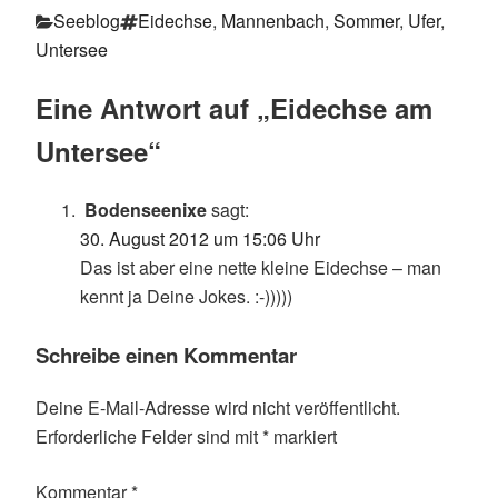
Kategorien
Schlagwörter
Seeblog
Eidechse
,
Mannenbach
,
Sommer
,
Ufer
,
Untersee
Eine Antwort auf „Eidechse am
Untersee“
Bodenseenixe
sagt:
30. August 2012 um 15:06 Uhr
Das ist aber eine nette kleine Eidechse – man
kennt ja Deine Jokes. :-)))))
Schreibe einen Kommentar
Deine E-Mail-Adresse wird nicht veröffentlicht.
Erforderliche Felder sind mit
*
markiert
Kommentar
*