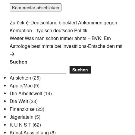
Vorheriger
Beitragsnavigation
Zurück
Deutschland blockiert Abkommen gegen
Beitrag
Korruption – typisch deutsche Politik
Nächster
Weiter
Was man schon immer ahnte – BVK: Ein
Beitrag
Astrologe bestimmte bei Investitions-Entscheiden mit
Suchen
Suchen
Ansichten
(25)
Apple/Mac
(9)
Die Arbeitswelt
(14)
Die Welt
(23)
Finanzkrise
(23)
Jägerlatein
(5)
K U N S T
(62)
Kunst-Ausstellung
(8)