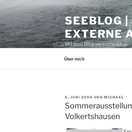
Zum
Inhalt
SEEBLOG |
springen
EXTERNE 
Mit dem Blog versuche ich ein 
geben. Sicher ist auch manche
Über mich
VERÖFFENTLICHT
6. JUNI 2009
VON
MICHAEL
AM
Sommerausstellun
Volkertshausen
Fas