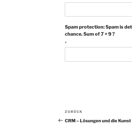
Spam protection: Spam is det
chance. Sum of 7 + 9 ?
*
Beitragsnavigation
Vorheriger
ZURÜCK
Beitrag
CRM – Lösungen und die Kunst