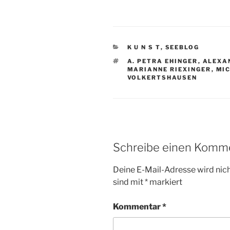
KATEGORIEN
K U N S T
,
SEEBLOG
SCHLAGWÖRTER
A. PETRA EHINGER
,
ALEXA
MARIANNE RIEXINGER
,
MI
VOLKERTSHAUSEN
Schreibe einen Komm
Deine E-Mail-Adresse wird nicht
sind mit
*
markiert
Kommentar
*