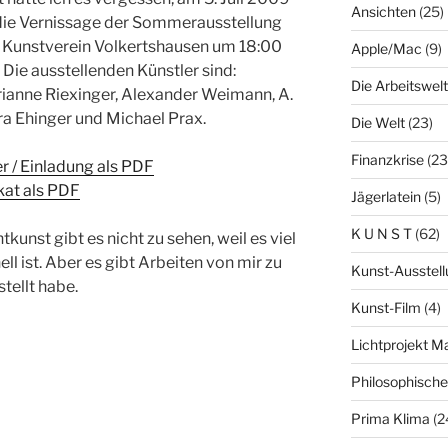
Ansichten
(25)
 die Vernissage der Sommerausstellung
 Kunstverein Volkertshausen um 18:00
Apple/Mac
(9)
. Die ausstellenden Künstler sind:
Die Arbeitswelt
ianne Riexinger, Alexander Weimann, A.
ra Ehinger und Michael Prax.
Die Welt
(23)
Finanzkrise
(23
er / Einladung als PDF
kat als PDF
Jägerlatein
(5)
K U N S T
(62)
tkunst gibt es nicht zu sehen, weil es viel
ell ist. Aber es gibt Arbeiten von mir zu
Kunst-Ausstell
tellt habe.
Kunst-Film
(4)
Lichtprojekt 
Philosophisch
Prima Klima
(2