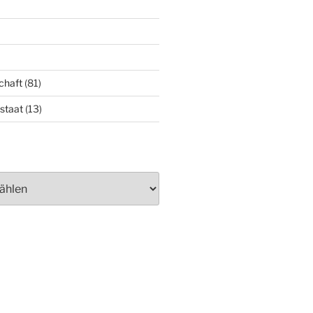
chaft
(81)
staat
(13)