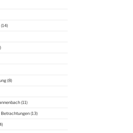
(14)
)
ung
(8)
Mannenbach
(11)
e Betrachtungen
(13)
4)