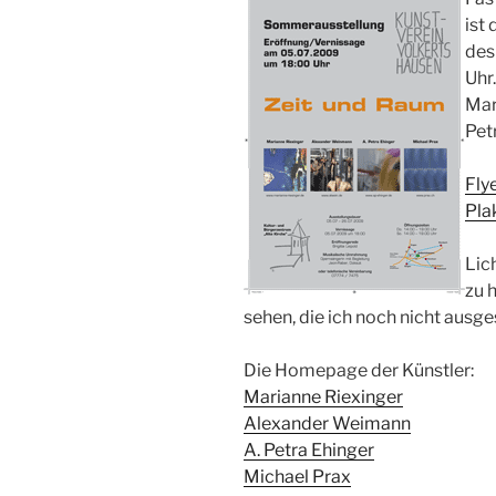
ist
des
Uhr
Mar
Pet
Fly
Pla
Lich
zu h
sehen, die ich noch nicht ausges
Die Homepage der Künstler:
Marianne Riexinger
Alexander Weimann
A. Petra Ehinger
Michael Prax