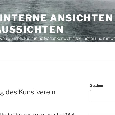
 INTERNE ANSICHTEN
AUSSICHTEN
wenig Einblick in meine Gedankenwelt als Künstler und mit w
s unausgegoren – eben, nur Gedanken bzw. laut gedacht
Suchen
g des Kunstverein
t hätte ich es vergessen, am 5. Juli 2009