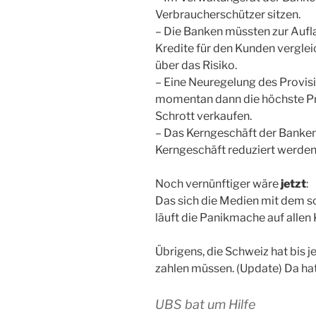
Verbraucherschützer sitzen.
– Die Banken müssten zur Auf
Kredite für den Kunden verglei
über das Risiko.
– Eine Neuregelung des Provi
momentan dann die höchste Pro
Schrott verkaufen.
– Das Kerngeschäft der Banken
Kerngeschäft reduziert werden
Noch vernünftiger wäre
jetzt
:
Das sich die Medien mit dem sc
läuft die Panikmache auf allen
Übrigens, die Schweiz hat bis 
zahlen müssen. (Update) Da hat 
UBS bat um Hilfe