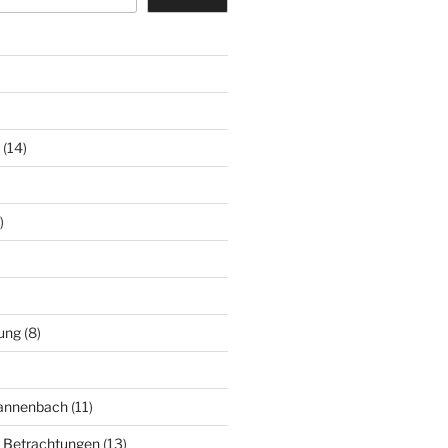
(14)
)
ung
(8)
Mannenbach
(11)
e Betrachtungen
(13)