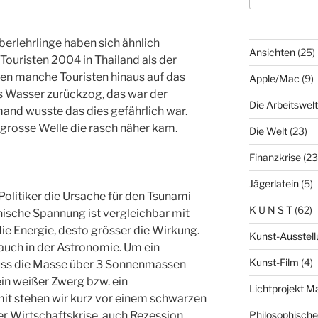
erlehrlinge haben sich ähnlich
Ansichten
(25)
Touristen 2004 in Thailand als der
en manche Touristen hinaus auf das
Apple/Mac
(9)
as Wasser zurückzog, das war der
Die Arbeitswelt
and wusste das dies gefährlich war.
 grosse Welle die rasch näher kam.
Die Welt
(23)
Finanzkrise
(23
Jägerlatein
(5)
olitiker die Ursache für den Tsunami
K U N S T
(62)
onische Spannung ist vergleichbar mit
die Energie, desto grösser die Wirkung.
Kunst-Ausstell
auch in der Astronomie. Um ein
Kunst-Film
(4)
uss die Masse über 3 Sonnenmassen
ein weißer Zwerg bzw. ein
Lichtprojekt 
it stehen wir kurz vor einem schwarzen
r Wirtschaftskrise, auch Rezession
Philosophisch