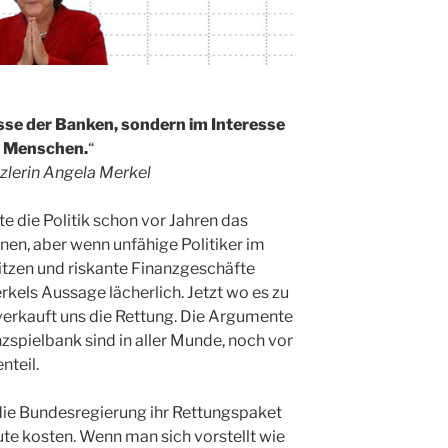
esse der Banken, sondern im Interesse
r Menschen.
“
lerin Angela Merkel
e die Politik schon vor Jahren das
n, aber wenn unfähige Politiker im
itzen und riskante Finanzgeschäfte
erkels Aussage lächerlich. Jetzt wo es zu
 verkauft uns die Rettung. Die Argumente
spielbank sind in aller Munde, noch vor
nteil.
 die Bundesregierung ihr Rettungspaket
ute kosten. Wenn man sich vorstellt wie