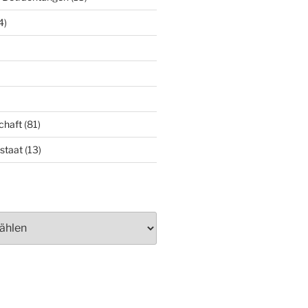
4)
chaft
(81)
staat
(13)