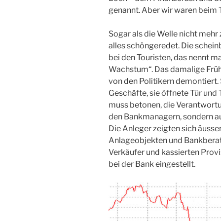
genannt. Aber wir waren beim 
Sogar als die Welle nicht meh
alles schöngeredet. Die schein
bei den Touristen, das nennt 
Wachstum“. Das damalige Frü
von den Politikern demontiert.
Geschäfte, sie öffnete Tür und 
muss betonen, die Verantwortung
den Bankmanagern, sondern auch
Die Anleger zeigten sich äusse
Anlageobjekten und Bankberate
Verkäufer und kassierten Provis
bei der Bank eingestellt.