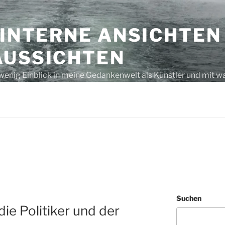
 INTERNE ANSICHTEN
AUSSICHTEN
wenig Einblick in meine Gedankenwelt als Künstler und mit w
s unausgegoren – eben, nur Gedanken bzw. laut gedacht
G
Suchen
ie Politiker und der