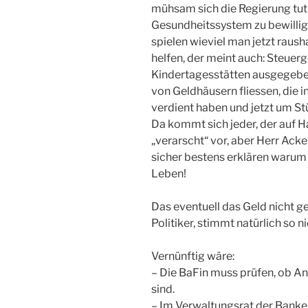
mühsam sich die Regierung tut 
Gesundheitssystem zu bewilligen
spielen wieviel man jetzt raush
helfen, der meint auch: Steuerg
Kindertagesstätten ausgegeben
von Geldhäusern fliessen, die 
verdient haben und jetzt um Stü
Da kommt sich jeder, der auf H
„verarscht“ vor, aber Herr Ac
sicher bestens erklären warum d
Leben!
Das eventuell das Geld nicht g
Politiker, stimmt natürlich so ni
Vernünftig wäre:
– Die BaFin muss prüfen, ob An
sind.
– Im Verwaltungsrat der Banke