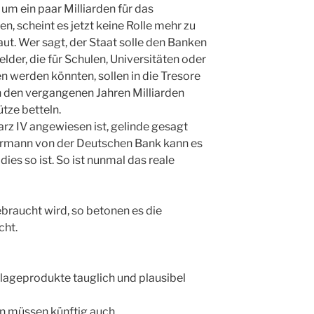
um ein paar Milliarden für das
, scheint es jetzt keine Rolle mehr zu
aut. Wer sagt, der Staat solle den Banken
elder, die für Schulen, Universitäten oder
 werden könnten, sollen in die Tresore
in den vergangenen Jahren Milliarden
tze betteln.
arz IV angewiesen ist, gelinde gesagt
kermann von der Deutschen Bank kann es
ies so ist. So ist nunmal das reale
ebraucht wird, so betonen es die
cht.
lageprodukte tauglich und plausibel
n müssen künftig auch