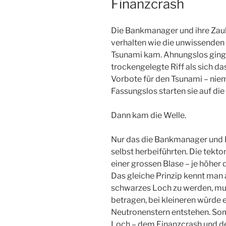
Finanzcrash
Die Bankmanager und ihre Zaub
verhalten wie die unwissenden 
Tsunami kam. Ahnungslos ging
trockengelegte Riff als sich d
Vorbote für den Tsunami – niem
Fassungslos starten sie auf die
Dann kam die Welle.
Nur das die Bankmanager und P
selbst herbeiführten. Die tekt
einer grossen Blase – je höher 
Das gleiche Prinzip kennt man 
schwarzes Loch zu werden, m
betragen, bei kleineren würde 
Neutronenstern entstehen. Som
Loch – dem Finanzcrash und de