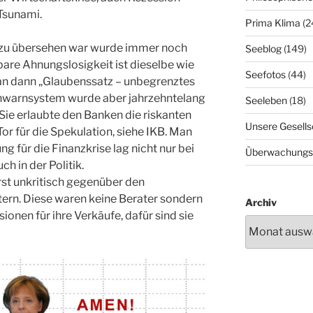
Tsunami.
Prima Klima
(2
r zu übersehen war wurde immer noch
Seeblog
(149)
bare Ahnungslosigkeit ist dieselbe wie
Seefotos
(44)
man dann „Glaubenssatz – unbegrenztes
hwarnsystem wurde aber jahrzehntelang
Seeleben
(18)
 Sie erlaubte den Banken die riskanten
Unsere Gesells
Tor für die Spekulation, siehe IKB. Man
 für die Finanzkrise lag nicht nur bei
Überwachungs
 in der Politik.
rst unkritisch gegenüber den
rn. Diese waren keine Berater sondern
Archiv
ionen für ihre Verkäufe, dafür sind sie