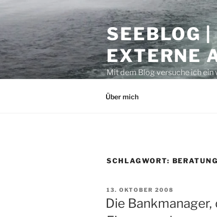
Zum
Inhalt
SEEBLOG |
springen
EXTERNE 
Mit dem Blog versuche ich ein 
geben. Sicher ist auch manche
Über mich
SCHLAGWORT:
BERATUN
VERÖFFENTLICHT
13. OKTOBER 2008
AM
Die Bankmanager, d