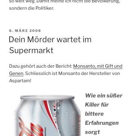
so weit weg. Damit meine ich nicht die Bevölkerung,
sondern die Politiker.
VERÖFFENTLICHT
6. MÄRZ 2008
AM
Dein Mörder wartet im
Supermarkt
Dazu gehört auch der Bericht:
Monsanto, mit Gift und
Genen
. Schliesslich ist Monsanto der Hersteller von
Aspartam!
Wie ein süßer
Killer für
bittere
Erfahrungen
sorgt