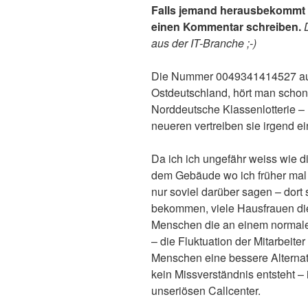
Falls jemand herausbekommt wi
einen Kommentar schreiben.
aus der IT-Branche ;-)
Die Nummer 0049341414527 aus 
Ostdeutschland, hört man schon 
Norddeutsche Klassenlotterie –
neueren vertreiben sie irgend e
Da ich ich ungefähr weiss wie 
dem Gebäude wo ich früher mal a
nur soviel darüber sagen – dort
bekommen, viele Hausfrauen die
Menschen die an einem normale
– die Fluktuation der Mitarbeite
Menschen eine bessere Alternat
kein Missverständnis entsteht – 
unseriösen Callcenter.