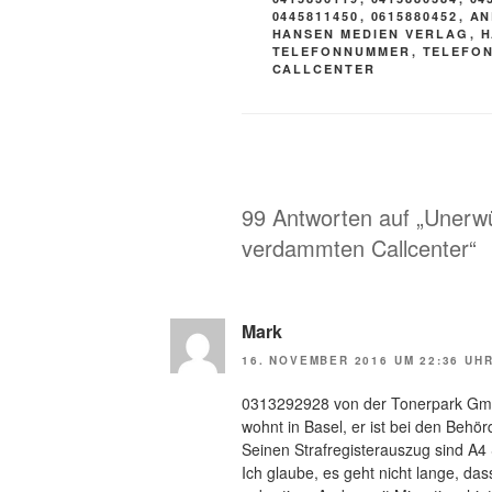
0445811450
,
0615880452
,
AN
HANSEN MEDIEN VERLAG
,
H
TELEFONNUMMER
,
TELEFO
CALLCENTER
99 Antworten auf „Unerwü
verdammten Callcenter“
Mark
16. NOVEMBER 2016 UM 22:36 UH
0313292928 von der Tonerpark Gmb
wohnt in Basel, er ist bei den Behör
Seinen Strafregisterauszug sind A4 S
Ich glaube, es geht nicht lange, das