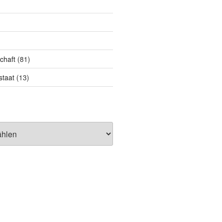
chaft
(81)
taat
(13)