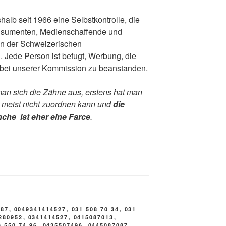
alb seit 1966 eine Selbstkontrolle, die
sumenten, Medienschaffende und
n der Schweizerischen
 Jede Person ist befugt, Werbung, die
, bei unserer Kommission zu beanstanden.
man sich die Zähne aus, erstens hat man
 meist nicht zuordnen kann und
die
che ist eher eine Farce
.
087
,
0049341414527
,
031 508 70 34
,
031
280952
,
0341414527
,
0415087013
,
3 550 74 96
,
0435507496
,
0445087087
,