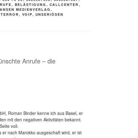
RUFE
,
BELÄSTIGUNG
,
CALLCENTER
,
ANSEN MEDIENVERLAG
,
NTERROR
,
VOIP
,
UNSERIÖSEN
nschte Anrufe – die
R
H, Roman Binder kenne ich aus Basel, er
den mit den negativen Aktivitäten bekannt.
eite voll.
s er nach Marokko ausgeschaft wird, er ist