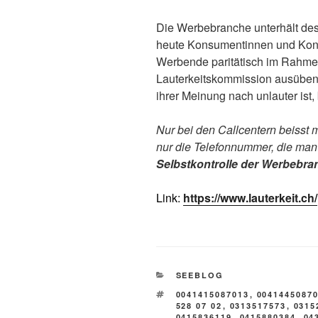
Die Werbebranche unterhält desh
heute Konsumentinnen und Kon
Werbende paritätisch im Rahme
Lauterkeitskommission ausüben.
ihrer Meinung nach unlauter ist
Nur bei den Callcentern beisst 
nur die Telefonnummer, die man
Selbstkontrolle der Werbebran
Link:
https://www.lauterkeit.ch/
KATEGORIEN
SEEBLOG
SCHLAGWÖRTER
0041415087013
,
0041445087
528 07 02
,
0313517573
,
0315
0415836119
,
0415880384
,
04