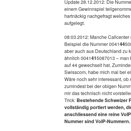
Update 28.12.2012: Die Numme
einem Gewinnspiel teilgenomme
hartnäckig nachgefragt welches C
aufgelegt.
08:03.2012: Manche Callcenter 
Beispiel die Nummer 0041
44
50
aber auch aus Deutschland zu 
ähnlich 0041
41
5087013 – man b
auf 44 gewechselt hat. Zuminde
Swisscom, habe mich mal bei ein
Wäre noch sehr interessant, o
zumindest bei der obigen Numme
mir das technisch nicht vorstell
Trick:
Bestehende Schweizer 
vollständig portiert werden, 
anschliessend eine reine Vo
Nummer sind VoIP-Nummern.