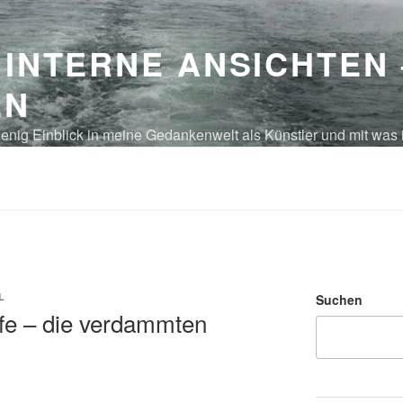
 INTERNE ANSICHTEN
EN
enig Einblick in meine Gedankenwelt als Künstler und mit was 
egoren – eben, nur Gedanken bzw. laut gedacht
L
Suchen
fe – die verdammten