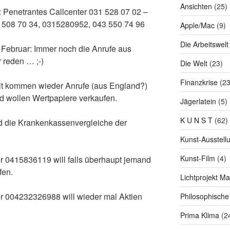
Ansichten
(25)
 Penetrantes Callcenter 031 528 07 02 –
 508 70 34, 0315280952, 043 550 74 96
Apple/Mac
(9)
Die Arbeitswelt
Februar: Immer noch die Anrufe aus
 reden … ;-)
Die Welt
(23)
Finanzkrise
(23
it kommen wieder Anrufe (aus England?)
d wollen Wertpapiere verkaufen.
Jägerlatein
(5)
K U N S T
(62)
nd die Krankenkassenvergleiche der
Kunst-Ausstell
Kunst-Film
(4)
 0415836119 will falls überhaupt jemand
fen.
Lichtprojekt M
 004232326988 will wieder mal Aktien
Philosophische
Prima Klima
(2