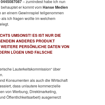
r
0445087087
– zumindest habe ich nun
r behauptet er kommt vom
Hanse Medien
te an einem Gewinnspiel teilgenommen
als ich fragen wollte im welchem
elegt.
ICHTS UMSONST! ES IST NUR DIE
RGENDEIN ANDERES PRODUKT
 WEITERE PERSÖNLICHE DATEN VON
DERN LÜGEN UND FALSCHE
erische Lauterkeitskommission“ über
n.
nd Konsumenten als auch die Wirtschaft
essiert, dass unlautere kommerzielle
en von Werbung, Direktmarketing,
nd Öffentlichkeitsarbeit) ausgemerzt