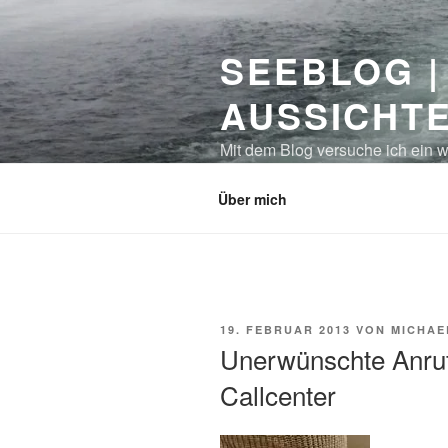
Zum
Inhalt
SEEBLOG |
springen
AUSSICHT
Mit dem Blog versuche ich ein w
Sicher ist auch manches unausg
Über mich
VERÖFFENTLICHT
19. FEBRUAR 2013
VON
MICHAE
AM
Unerwünschte Anru
Callcenter