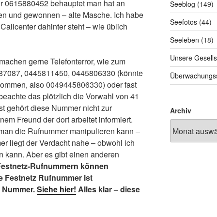
r 0615880452 behauptet man hat an
Seeblog
(149)
n und gewonnen – alte Masche. Ich habe
Seefotos
(44)
allcenter dahinter steht – wie üblich
Seeleben
(18)
Unsere Gesells
machen gerne Telefonterror, wie zum
87087, 0445811450, 0445806330 (könnte
Überwachungss
kommen, also 0049445806330) oder fast
eachte das plötzlich die Vorwahl von 41
st gehört diese Nummer nicht zur
Archiv
em Freund der dort arbeitet informiert.
b man die Rufnummer manipulieren kann –
r liegt der Verdacht nahe – obwohl ich
en kann. Aber es gibt einen anderen
Festnetz-Rufnummern können
die Festnetz Rufnummer ist
IP Nummer.
Siehe hier!
Alles klar – diese