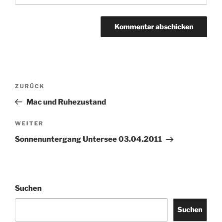
Beitragsnavigation
Vorheriger
ZURÜCK
Beitrag
Mac und Ruhezustand
Nächster
WEITER
Beitrag
Sonnenuntergang Untersee 03.04.2011
Suchen
Suchen